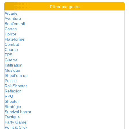
Filtrer par genre
Arcade
Aventure
Beat'em all
Cartes
Horror
Plateforme
Combat
Course
FPS
Guerre
Infiltration
Musique
Shoot'em up
Puzzle
Rail Shooter
Réflexion
RPG
Shooter
Stratégie
Survival horror
Tactique
Party Game
Point & Click