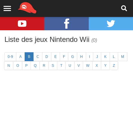
Liste des jeux Nintendo Wii
(0)
0-9
A
B
C
D
E
F
G
H
I
J
K
L
M
N
O
P
Q
R
S
T
U
V
W
X
Y
Z