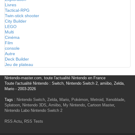
Livres
Tactical-RPG
Twin-stick shooter
City Builder
LEGO
Multi
Cinéma
Film
console
Autre
Deck Builder
Jeu de plateau
Nintendo-master.com, toute l'actualité Nintendo en France
Toute l'actualité Nintendo : Switch, Nintendo Switch 2, amiibo, Zelda,
Mario - 2003-2026
Tags :
Nintendo Switch
,
Zelda
,
Mario
,
Pokémon
,
Metroid
,
Xenoblade
,
Splatoon
,
Nintendo 3DS
,
Amiibo
,
My Nintendo
,
Cartoon Master
,
Nintendo Labo
Nintendo Switch 2
RSS Actu
,
RSS Tests