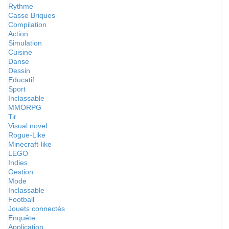
Rythme
Casse Briques
Compilation
Action
Simulation
Cuisine
Danse
Dessin
Educatif
Sport
Inclassable
MMORPG
Tir
Visual novel
Rogue-Like
Minecraft-like
LEGO
Indies
Gestion
Mode
Inclassable
Football
Jouets connectés
Enquête
Application