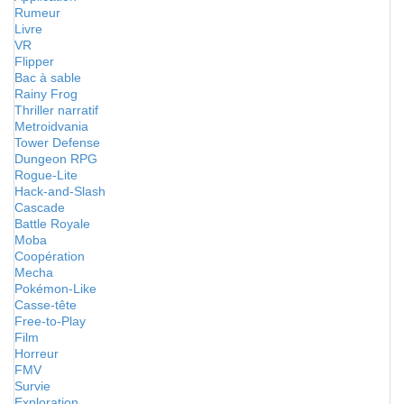
Rumeur
Livre
VR
Flipper
Bac à sable
Rainy Frog
Thriller narratif
Metroidvania
Tower Defense
Dungeon RPG
Rogue-Lite
Hack-and-Slash
Cascade
Battle Royale
Moba
Coopération
Mecha
Pokémon-Like
Casse-tête
Free-to-Play
Film
Horreur
FMV
Survie
Exploration