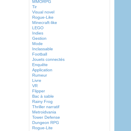
MMORPG
Tir
Visual novel
Rogue-Like
Minecraft-like
LEGO
Indies
Gestion
Mode
Inclassable
Football
Jouets connectés
Enquête
Application
Rumeur
Livre
VR
Flipper
Bac à sable
Rainy Frog
Thriller narratif
Metroidvania
Tower Defense
Dungeon RPG
Rogue-Lite