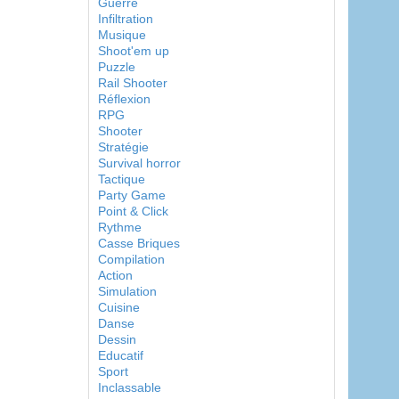
Guerre
Infiltration
Musique
Shoot'em up
Puzzle
Rail Shooter
Réflexion
RPG
Shooter
Stratégie
Survival horror
Tactique
Party Game
Point & Click
Rythme
Casse Briques
Compilation
Action
Simulation
Cuisine
Danse
Dessin
Educatif
Sport
Inclassable