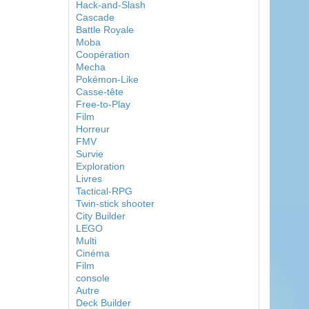
Hack-and-Slash
Cascade
Battle Royale
Moba
Coopération
Mecha
Pokémon-Like
Casse-tête
Free-to-Play
Film
Horreur
FMV
Survie
Exploration
Livres
Tactical-RPG
Twin-stick shooter
City Builder
LEGO
Multi
Cinéma
Film
console
Autre
Deck Builder