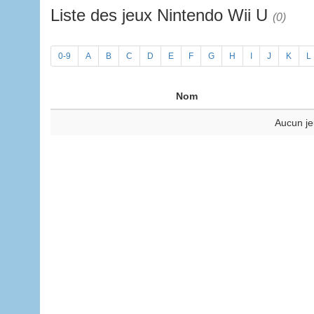
Liste des jeux Nintendo Wii U
(0)
0-9
A
B
C
D
E
F
G
H
I
J
K
L
Nom
Aucun je