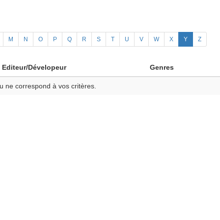
M
N
O
P
Q
R
S
T
U
V
W
X
Y
Z
Editeur/Dévelopeur
Genres
u ne correspond à vos critères.