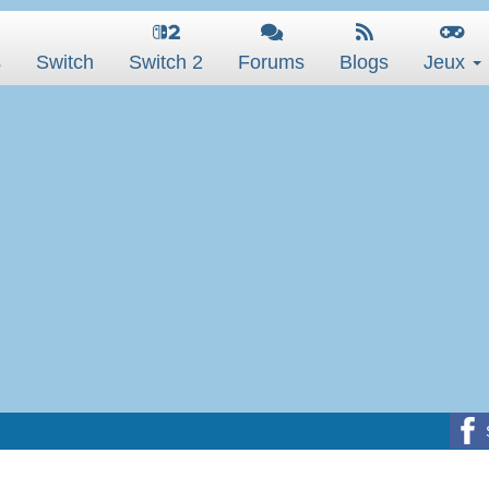
s
Switch
Switch 2
Forums
Blogs
Jeux