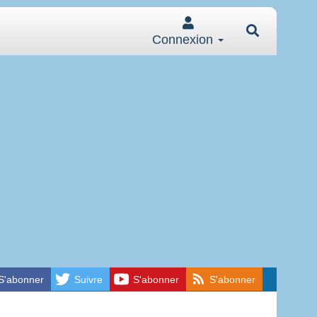
Connexion
S'abonner
Suivre
S'abonner
S'abonner