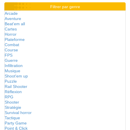
Filtrer par genre
Arcade
Aventure
Beat'em all
Cartes
Horror
Plateforme
Combat
Course
FPS
Guerre
Infiltration
Musique
Shoot'em up
Puzzle
Rail Shooter
Réflexion
RPG
Shooter
Stratégie
Survival horror
Tactique
Party Game
Point & Click