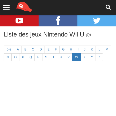
Liste des jeux Nintendo Wii U
(0)
0-9
A
B
C
D
E
F
G
H
I
J
K
L
M
N
O
P
Q
R
S
T
U
V
W
X
Y
Z