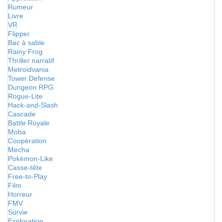
Rumeur
Livre
VR
Flipper
Bac à sable
Rainy Frog
Thriller narratif
Metroidvania
Tower Defense
Dungeon RPG
Rogue-Lite
Hack-and-Slash
Cascade
Battle Royale
Moba
Coopération
Mecha
Pokémon-Like
Casse-tête
Free-to-Play
Film
Horreur
FMV
Survie
Exploration