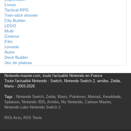
Livres
Tactical-RPG
Twin-stick shooter
City Builder
LEGO
Multi
Cinéma
Film
console
Autre
Deck Builder
Jeu de plateau
Nintendo-master.com, toute l'actualité Nintendo en France
Toute l'actualité Nintendo : Switch, Nintendo Switch 2, amiibo, Zelda,
Mario - 2003-2026
Tags :
Nintendo Switch
,
Zelda
,
Mario
,
Pokémon
,
Metroid
,
Xenoblade
,
Splatoon
,
Nintendo 3DS
,
Amiibo
,
My Nintendo
,
Cartoon Master
,
Nintendo Labo
Nintendo Switch 2
RSS Actu
,
RSS Tests