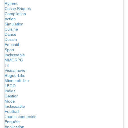
Rythme
Casse Briques
Compilation
Action
Simulation
Cuisine
Danse
Dessin
Educatif
Sport
Inclassable
MMORPG
Tir
Visual novel
Rogue-Like
Minecraft-like
LEGO
Indies
Gestion
Mode
Inclassable
Football
Jouets connectés
Enquête
Application