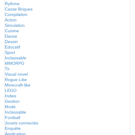
Rythme
Casse Briques
Compilation
Action
Simulation
Cuisine
Danse
Dessin
Educatif
Sport
Inclassable
MMORPG
Tir
Visual novel
Rogue-Like
Minecraft-like
LEGO
Indies
Gestion
Mode
Inclassable
Football
Jouets connectés
Enquête
Application