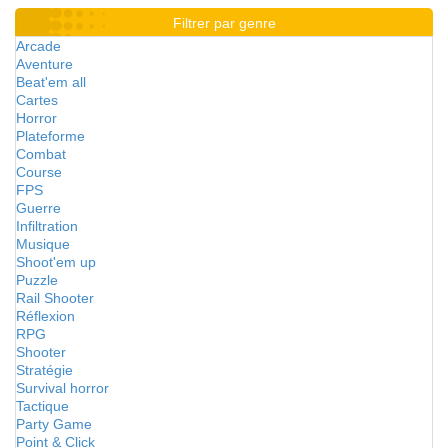
Filtrer par genre
Arcade
Aventure
Beat'em all
Cartes
Horror
Plateforme
Combat
Course
FPS
Guerre
Infiltration
Musique
Shoot'em up
Puzzle
Rail Shooter
Réflexion
RPG
Shooter
Stratégie
Survival horror
Tactique
Party Game
Point & Click