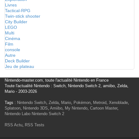
Livres
Tactical-RPG
Twin-stick shooter
City Builder
LEGO
Multi
Cinéma
Film
console
Autre
Deck Builder
Jeu de plateau
Nintendo-master.com, toute l'actualité Nintendo en France
Toute l'actualité Nintendo : Switch, Nintendo Switch 2, amiibo, Zelda,
Mario - 2003-2026
Tags :
Nintendo Switch
,
Zelda
,
Mario
,
Pokémon
,
Metroid
,
Xenoblade
,
Splatoon
,
Nintendo 3DS
,
Amiibo
,
My Nintendo
,
Cartoon Master
,
Nintendo Labo
Nintendo Switch 2
RSS Actu
,
RSS Tests