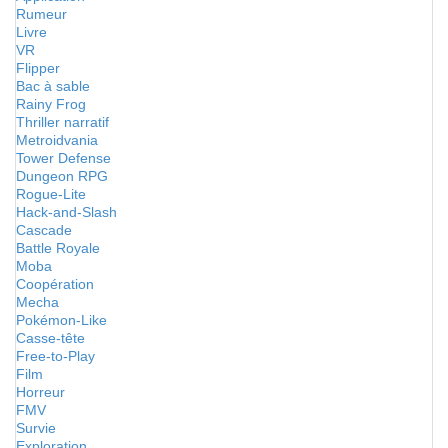
Rumeur
Livre
VR
Flipper
Bac à sable
Rainy Frog
Thriller narratif
Metroidvania
Tower Defense
Dungeon RPG
Rogue-Lite
Hack-and-Slash
Cascade
Battle Royale
Moba
Coopération
Mecha
Pokémon-Like
Casse-tête
Free-to-Play
Film
Horreur
FMV
Survie
Exploration