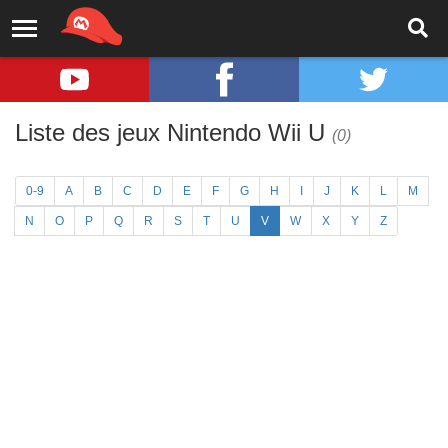
Liste des jeux Nintendo Wii U
(0)
0-9
A
B
C
D
E
F
G
H
I
J
K
L
M
N
O
P
Q
R
S
T
U
V
W
X
Y
Z