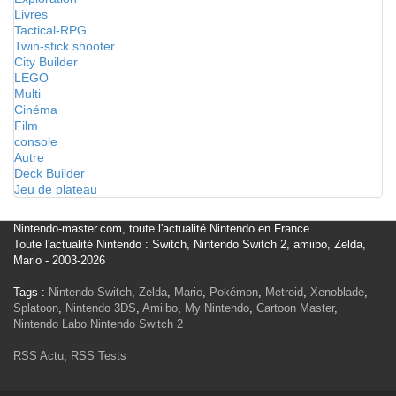
Livres
Tactical-RPG
Twin-stick shooter
City Builder
LEGO
Multi
Cinéma
Film
console
Autre
Deck Builder
Jeu de plateau
Nintendo-master.com, toute l'actualité Nintendo en France
Toute l'actualité Nintendo : Switch, Nintendo Switch 2, amiibo, Zelda,
Mario - 2003-2026
Tags :
Nintendo Switch
,
Zelda
,
Mario
,
Pokémon
,
Metroid
,
Xenoblade
,
Splatoon
,
Nintendo 3DS
,
Amiibo
,
My Nintendo
,
Cartoon Master
,
Nintendo Labo
Nintendo Switch 2
RSS Actu
,
RSS Tests