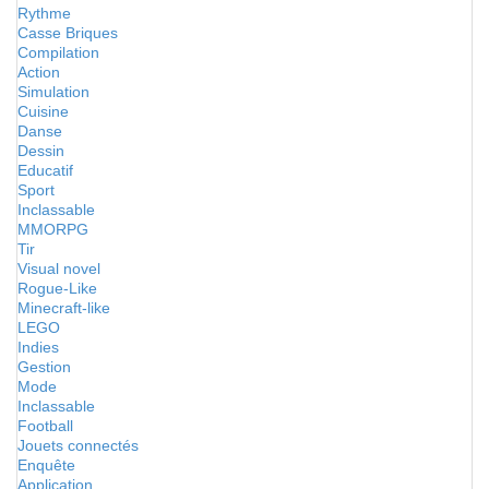
Rythme
Casse Briques
Compilation
Action
Simulation
Cuisine
Danse
Dessin
Educatif
Sport
Inclassable
MMORPG
Tir
Visual novel
Rogue-Like
Minecraft-like
LEGO
Indies
Gestion
Mode
Inclassable
Football
Jouets connectés
Enquête
Application