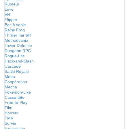
Rumeur
Livre
VR
Flipper
Bac à sable
Rainy Frog
Thriller narratif
Metroidvania
Tower Defense
Dungeon RPG
Rogue-Lite
Hack-and-Slash
Cascade
Battle Royale
Moba
Coopération
Mecha
Pokémon-Like
Casse-tête
Free-to-Play
Film
Horreur
FMV
Survie
Exploration