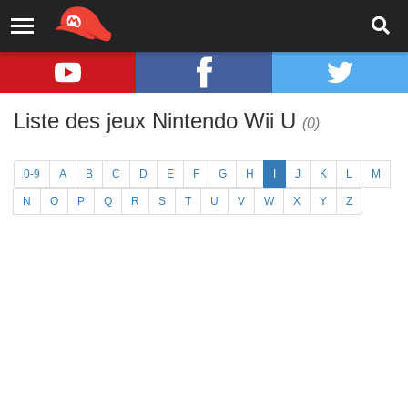
Liste des jeux Nintendo Wii U
(0)
0-9
A
B
C
D
E
F
G
H
I
J
K
L
M
N
O
P
Q
R
S
T
U
V
W
X
Y
Z