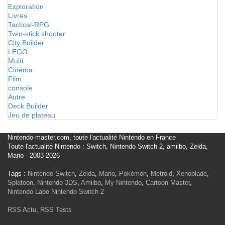
Exploration
Livres
Tactical-RPG
Twin-stick shooter
City Builder
LEGO
Multi
Cinéma
Film
console
Autre
Deck Builder
Jeu de plateau
Nintendo-master.com, toute l'actualité Nintendo en France
Toute l'actualité Nintendo : Switch, Nintendo Switch 2, amiibo, Zelda,
Mario - 2003-2026
Tags :
Nintendo Switch
,
Zelda
,
Mario
,
Pokémon
,
Metroid
,
Xenoblade
,
Splatoon
,
Nintendo 3DS
,
Amiibo
,
My Nintendo
,
Cartoon Master
,
Nintendo Labo
Nintendo Switch 2
RSS Actu
,
RSS Tests