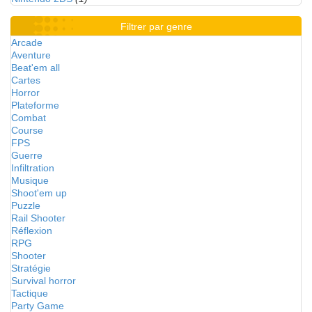
Filtrer par genre
Arcade
Aventure
Beat'em all
Cartes
Horror
Plateforme
Combat
Course
FPS
Guerre
Infiltration
Musique
Shoot'em up
Puzzle
Rail Shooter
Réflexion
RPG
Shooter
Stratégie
Survival horror
Tactique
Party Game