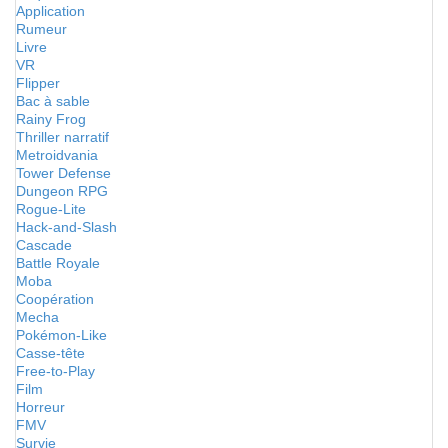
Application
Rumeur
Livre
VR
Flipper
Bac à sable
Rainy Frog
Thriller narratif
Metroidvania
Tower Defense
Dungeon RPG
Rogue-Lite
Hack-and-Slash
Cascade
Battle Royale
Moba
Coopération
Mecha
Pokémon-Like
Casse-tête
Free-to-Play
Film
Horreur
FMV
Survie