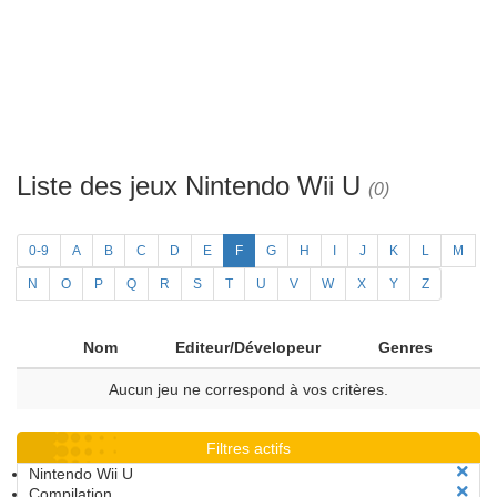
Liste des jeux Nintendo Wii U
(0)
0-9
A
B
C
D
E
F
G
H
I
J
K
L
M
N
O
P
Q
R
S
T
U
V
W
X
Y
Z
Nom
Editeur/Dévelopeur
Genres
Aucun jeu ne correspond à vos critères.
Filtres actifs
Nintendo Wii U
Compilation