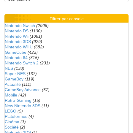
Filtrer par console
Nintendo Switch
(2906)
Nintendo DS
(1100)
Nintendo Wii
(1081)
Nintendo 3DS
(929)
Nintendo Wii U
(682)
GameCube
(422)
Nintendo 64
(315)
Nintendo Switch 2
(231)
NES
(138)
Super NES
(137)
GameBoy
(119)
Actualité
(111)
GameBoy Advance
(67)
Mobile
(42)
Retro-Gaming
(15)
New Nintendo 3DS
(11)
LEGO
(5)
Plateformes
(4)
Cinéma
(3)
Société
(2)
Nintendo 2DS
(1)