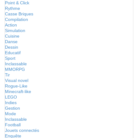
Point & Click
Rythme
Casse Briques
Compilation
Action
Simulation
Cuisine
Danse
Dessin
Educatif
Sport
Inclassable
MMORPG
Tir
Visual novel
Rogue-Like
Minecraft-like
LEGO
Indies
Gestion
Mode
Inclassable
Football
Jouets connectés
Enquête