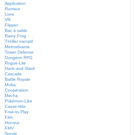
Application
Rumeur
Livre
VR
Flipper
Bac à sable
Rainy Frog
Thriller narratif
Metroidvania
Tower Defense
Dungeon RPG
Rogue-Lite
Hack-and-Slash
Cascade
Battle Royale
Moba
Coopération
Mecha
Pokémon-Like
Casse-tête
Free-to-Play
Film
Horreur
FMV
Survie