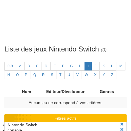
Liste des jeux Nintendo Switch
(0)
0-9
A
B
C
D
E
F
G
H
I
J
K
L
M
N
O
P
Q
R
S
T
U
V
W
X
Y
Z
Nom
Editeur/Dévelopeur
Genres
Aucun jeu ne correspond à vos critères.
Filtres actifs
Nintendo Switch
console