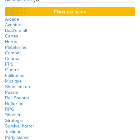
Filtrer par genre
Arcade
Aventure
Beat'em all
Cartes
Horror
Plateforme
Combat
Course
FPS
Guerre
Infiltration
Musique
Shoot'em up
Puzzle
Rail Shooter
Réflexion
RPG
Shooter
Stratégie
Survival horror
Tactique
Party Game