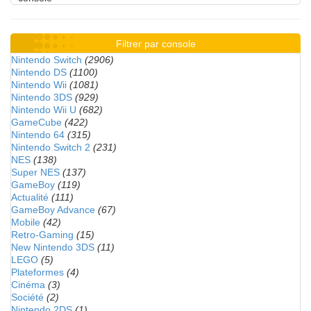
Filtrer par console
Nintendo Switch
(2906)
Nintendo DS
(1100)
Nintendo Wii
(1081)
Nintendo 3DS
(929)
Nintendo Wii U
(682)
GameCube
(422)
Nintendo 64
(315)
Nintendo Switch 2
(231)
NES
(138)
Super NES
(137)
GameBoy
(119)
Actualité
(111)
GameBoy Advance
(67)
Mobile
(42)
Retro-Gaming
(15)
New Nintendo 3DS
(11)
LEGO
(5)
Plateformes
(4)
Cinéma
(3)
Société
(2)
Nintendo 2DS
(1)