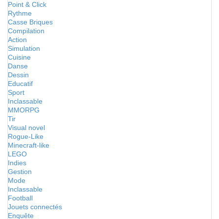
Point & Click
Rythme
Casse Briques
Compilation
Action
Simulation
Cuisine
Danse
Dessin
Educatif
Sport
Inclassable
MMORPG
Tir
Visual novel
Rogue-Like
Minecraft-like
LEGO
Indies
Gestion
Mode
Inclassable
Football
Jouets connectés
Enquête