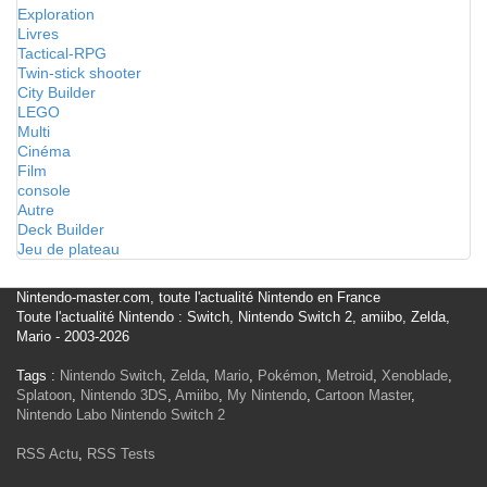
Exploration
Livres
Tactical-RPG
Twin-stick shooter
City Builder
LEGO
Multi
Cinéma
Film
console
Autre
Deck Builder
Jeu de plateau
Nintendo-master.com, toute l'actualité Nintendo en France
Toute l'actualité Nintendo : Switch, Nintendo Switch 2, amiibo, Zelda,
Mario - 2003-2026
Tags :
Nintendo Switch
,
Zelda
,
Mario
,
Pokémon
,
Metroid
,
Xenoblade
,
Splatoon
,
Nintendo 3DS
,
Amiibo
,
My Nintendo
,
Cartoon Master
,
Nintendo Labo
Nintendo Switch 2
RSS Actu
,
RSS Tests