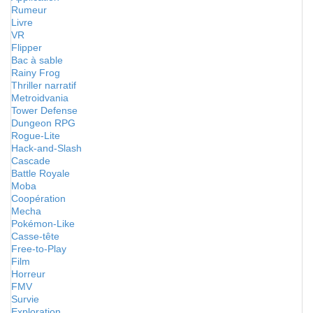
Rumeur
Livre
VR
Flipper
Bac à sable
Rainy Frog
Thriller narratif
Metroidvania
Tower Defense
Dungeon RPG
Rogue-Lite
Hack-and-Slash
Cascade
Battle Royale
Moba
Coopération
Mecha
Pokémon-Like
Casse-tête
Free-to-Play
Film
Horreur
FMV
Survie
Exploration