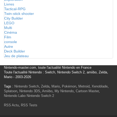
Livres
Tactical-RPG
Twin-stick shooter
City Builder
LEGO
Multi
Cinéma
Film
console
Autre
Deck Builder
Jeu de plateau
Nintendo-master.com, toute l'actualité Nintendo en France
Toute l'actualité Nintendo : Switch, Nintendo Switch 2, amiibo, Zelda,
Mario - 2003-2026
Tags :
Nintendo Switch
,
Zelda
,
Mario
,
Pokémon
,
Metroid
,
Xenoblade
,
Splatoon
,
Nintendo 3DS
,
Amiibo
,
My Nintendo
,
Cartoon Master
,
Nintendo Labo
Nintendo Switch 2
RSS Actu
,
RSS Tests