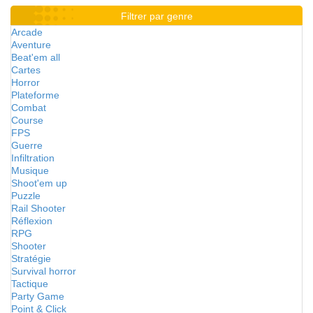
Filtrer par genre
Arcade
Aventure
Beat'em all
Cartes
Horror
Plateforme
Combat
Course
FPS
Guerre
Infiltration
Musique
Shoot'em up
Puzzle
Rail Shooter
Réflexion
RPG
Shooter
Stratégie
Survival horror
Tactique
Party Game
Point & Click