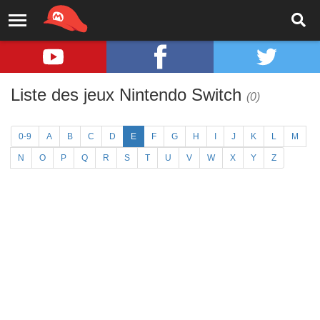
Liste des jeux Nintendo Switch
(0)
0-9
A
B
C
D
E
F
G
H
I
J
K
L
M
N
O
P
Q
R
S
T
U
V
W
X
Y
Z