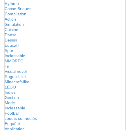
Rythme
Casse Briques
Compilation
Action
Simulation
Cuisine
Danse
Dessin
Educatif
Sport
Inclassable
MMORPG
Tir
Visual novel
Rogue-Like
Minecraft-like
LEGO
Indies
Gestion
Mode
Inclassable
Football
Jouets connectés
Enquête
Application