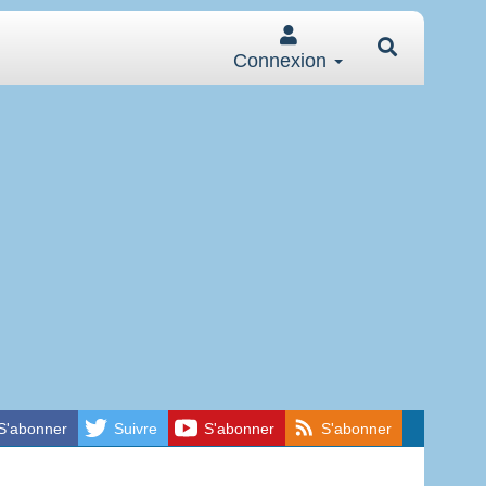
Connexion
S'abonner
Suivre
S'abonner
S'abonner