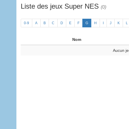
Liste des jeux Super NES
(0)
0-9
A
B
C
D
E
F
G
H
I
J
K
L
Nom
Aucun je