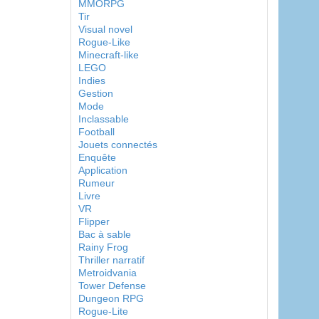
MMORPG
Tir
Visual novel
Rogue-Like
Minecraft-like
LEGO
Indies
Gestion
Mode
Inclassable
Football
Jouets connectés
Enquête
Application
Rumeur
Livre
VR
Flipper
Bac à sable
Rainy Frog
Thriller narratif
Metroidvania
Tower Defense
Dungeon RPG
Rogue-Lite