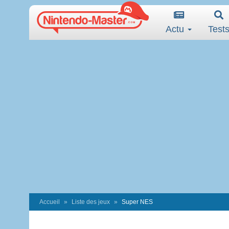
Actu
Test
Accueil
Liste des jeux
Super NES