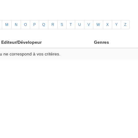
M
N
O
P
Q
R
S
T
U
V
W
X
Y
Z
Editeur/Dévelopeur
Genres
u ne correspond à vos critères.