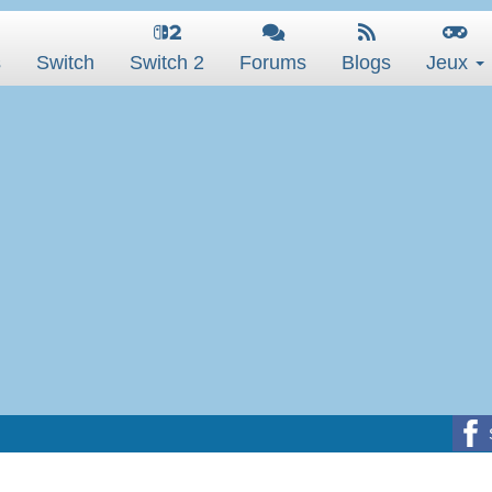
s
Switch
Switch 2
Forums
Blogs
Jeux