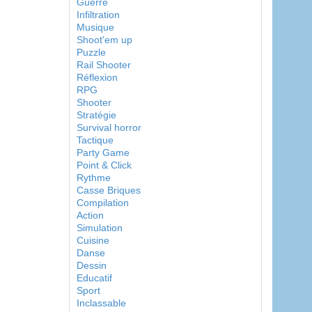
Guerre
Infiltration
Musique
Shoot'em up
Puzzle
Rail Shooter
Réflexion
RPG
Shooter
Stratégie
Survival horror
Tactique
Party Game
Point & Click
Rythme
Casse Briques
Compilation
Action
Simulation
Cuisine
Danse
Dessin
Educatif
Sport
Inclassable