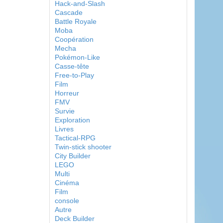
Hack-and-Slash
Cascade
Battle Royale
Moba
Coopération
Mecha
Pokémon-Like
Casse-tête
Free-to-Play
Film
Horreur
FMV
Survie
Exploration
Livres
Tactical-RPG
Twin-stick shooter
City Builder
LEGO
Multi
Cinéma
Film
console
Autre
Deck Builder