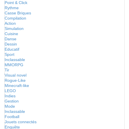
Point & Click
Rythme
Casse Briques
Compilation
Action
Simulation
Cuisine
Danse
Dessin
Educatif
Sport
Inclassable
MMORPG
Tir
Visual novel
Rogue-Like
Minecraft-like
LEGO
Indies
Gestion
Mode
Inclassable
Football
Jouets connectés
Enquête