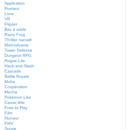
Application
Rumeur
Livre
VR
Flipper
Bac à sable
Rainy Frog
Thriller narratif
Metroidvania
Tower Defense
Dungeon RPG
Rogue-Lite
Hack-and-Slash
Cascade
Battle Royale
Moba
Coopération
Mecha
Pokémon-Like
Casse-tête
Free-to-Play
Film
Horreur
FMV
Survie