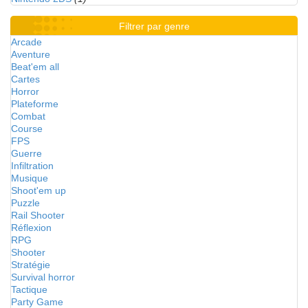
Filtrer par genre
Arcade
Aventure
Beat'em all
Cartes
Horror
Plateforme
Combat
Course
FPS
Guerre
Infiltration
Musique
Shoot'em up
Puzzle
Rail Shooter
Réflexion
RPG
Shooter
Stratégie
Survival horror
Tactique
Party Game