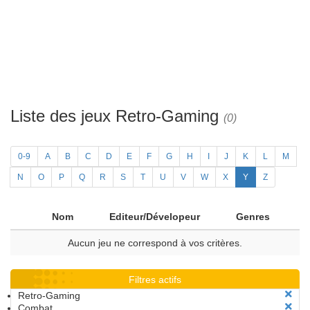
Liste des jeux Retro-Gaming
(0)
0-9
A
B
C
D
E
F
G
H
I
J
K
L
M
N
O
P
Q
R
S
T
U
V
W
X
Y
Z
Nom
Editeur/Dévelopeur
Genres
Aucun jeu ne correspond à vos critères.
Filtres actifs
Retro-Gaming
Combat