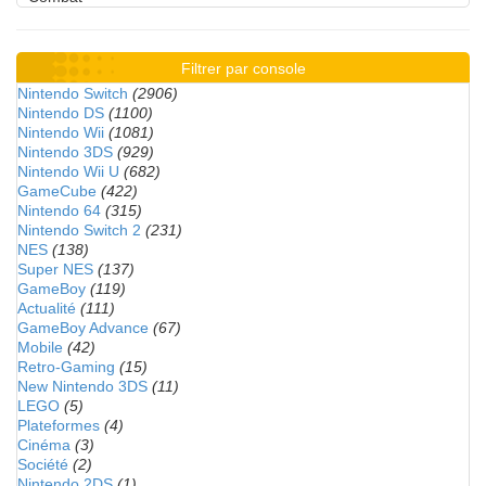
Filtrer par console
Nintendo Switch
(2906)
Nintendo DS
(1100)
Nintendo Wii
(1081)
Nintendo 3DS
(929)
Nintendo Wii U
(682)
GameCube
(422)
Nintendo 64
(315)
Nintendo Switch 2
(231)
NES
(138)
Super NES
(137)
GameBoy
(119)
Actualité
(111)
GameBoy Advance
(67)
Mobile
(42)
Retro-Gaming
(15)
New Nintendo 3DS
(11)
LEGO
(5)
Plateformes
(4)
Cinéma
(3)
Société
(2)
Nintendo 2DS
(1)