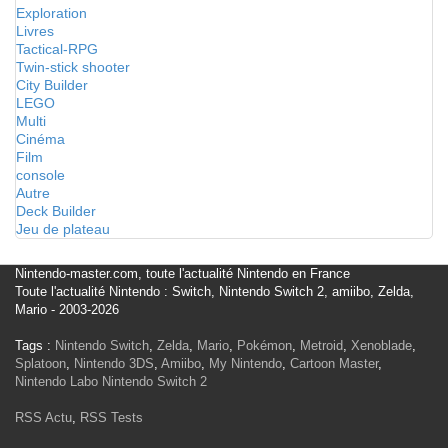
Exploration
Livres
Tactical-RPG
Twin-stick shooter
City Builder
LEGO
Multi
Cinéma
Film
console
Autre
Deck Builder
Jeu de plateau
Nintendo-master.com, toute l'actualité Nintendo en France
Toute l'actualité Nintendo : Switch, Nintendo Switch 2, amiibo, Zelda,
Mario - 2003-2026
Tags :
Nintendo Switch
,
Zelda
,
Mario
,
Pokémon
,
Metroid
,
Xenoblade
,
Splatoon
,
Nintendo 3DS
,
Amiibo
,
My Nintendo
,
Cartoon Master
,
Nintendo Labo
Nintendo Switch 2
RSS Actu
,
RSS Tests