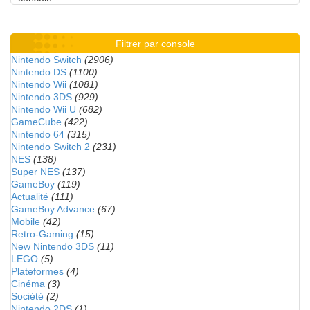
Filtrer par console
Nintendo Switch
(2906)
Nintendo DS
(1100)
Nintendo Wii
(1081)
Nintendo 3DS
(929)
Nintendo Wii U
(682)
GameCube
(422)
Nintendo 64
(315)
Nintendo Switch 2
(231)
NES
(138)
Super NES
(137)
GameBoy
(119)
Actualité
(111)
GameBoy Advance
(67)
Mobile
(42)
Retro-Gaming
(15)
New Nintendo 3DS
(11)
LEGO
(5)
Plateformes
(4)
Cinéma
(3)
Société
(2)
Nintendo 2DS
(1)