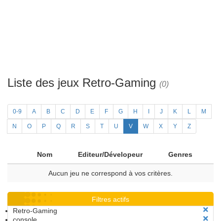
Liste des jeux Retro-Gaming
(0)
0-9
A
B
C
D
E
F
G
H
I
J
K
L
M
N
O
P
Q
R
S
T
U
V
W
X
Y
Z
Nom
Editeur/Dévelopeur
Genres
Aucun jeu ne correspond à vos critères.
Filtres actifs
Retro-Gaming
console