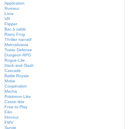
Application
Rumeur
Livre
VR
Flipper
Bac à sable
Rainy Frog
Thriller narratif
Metroidvania
Tower Defense
Dungeon RPG
Rogue-Lite
Hack-and-Slash
Cascade
Battle Royale
Moba
Coopération
Mecha
Pokémon-Like
Casse-tête
Free-to-Play
Film
Horreur
FMV
Survie