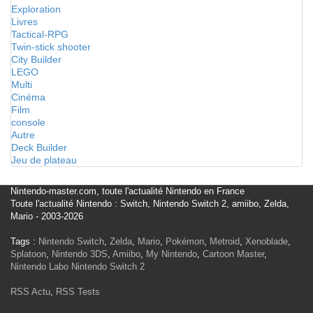
Exploration
Livres
Tactical-RPG
Twin-stick shooter
City Builder
LEGO
Multi
Cinéma
Film
console
Autre
Deck Builder
Jeu de plateau
Nintendo-master.com, toute l'actualité Nintendo en France
Toute l'actualité Nintendo : Switch, Nintendo Switch 2, amiibo, Zelda,
Mario - 2003-2026
Tags :
Nintendo Switch
,
Zelda
,
Mario
,
Pokémon
,
Metroid
,
Xenoblade
,
Splatoon
,
Nintendo 3DS
,
Amiibo
,
My Nintendo
,
Cartoon Master
,
Nintendo Labo
Nintendo Switch 2
RSS Actu
,
RSS Tests