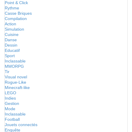
Point & Click
Rythme
Casse Briques
Compilation
Action
Simulation
Cuisine
Danse
Dessin
Educatif
Sport
Inclassable
MMORPG
Tir
Visual novel
Rogue-Like
Minecraft-like
LEGO
Indies
Gestion
Mode
Inclassable
Football
Jouets connectés
Enquête