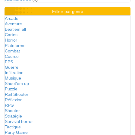
Filtrer par genre
Arcade
Aventure
Beat'em all
Cartes
Horror
Plateforme
Combat
Course
FPS
Guerre
Infiltration
Musique
Shoot'em up
Puzzle
Rail Shooter
Réflexion
RPG
Shooter
Stratégie
Survival horror
Tactique
Party Game