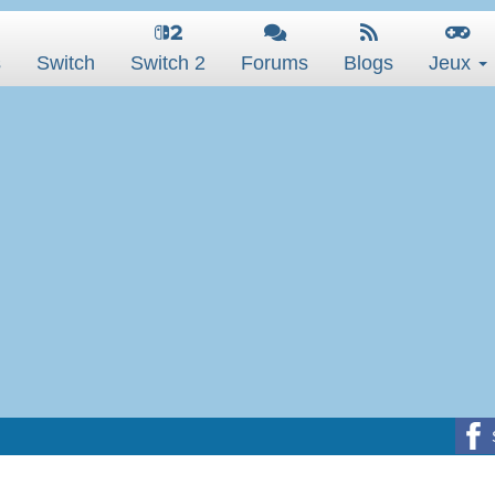
s
Switch
Switch 2
Forums
Blogs
Jeux