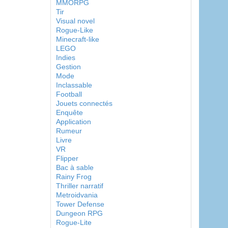
MMORPG
Tir
Visual novel
Rogue-Like
Minecraft-like
LEGO
Indies
Gestion
Mode
Inclassable
Football
Jouets connectés
Enquête
Application
Rumeur
Livre
VR
Flipper
Bac à sable
Rainy Frog
Thriller narratif
Metroidvania
Tower Defense
Dungeon RPG
Rogue-Lite