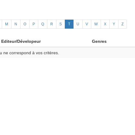
M
N
O
P
Q
R
S
T
U
V
W
X
Y
Z
Editeur/Dévelopeur
Genres
u ne correspond à vos critères.