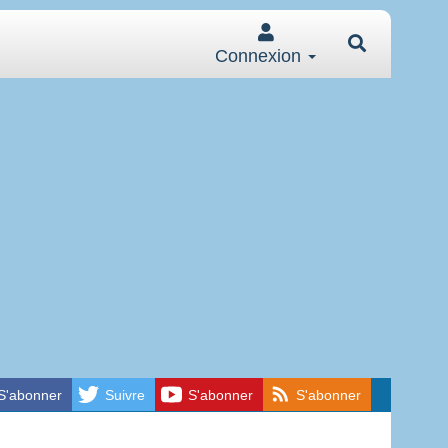
Connexion
S'abonner
Suivre
S'abonner
S'abonner