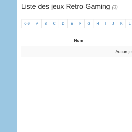
Liste des jeux Retro-Gaming
(0)
0-9
A
B
C
D
E
F
G
H
I
J
K
L
Nom
Aucun je