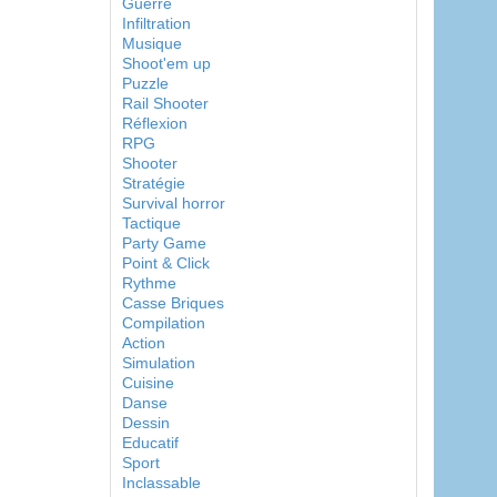
Guerre
Infiltration
Musique
Shoot'em up
Puzzle
Rail Shooter
Réflexion
RPG
Shooter
Stratégie
Survival horror
Tactique
Party Game
Point & Click
Rythme
Casse Briques
Compilation
Action
Simulation
Cuisine
Danse
Dessin
Educatif
Sport
Inclassable