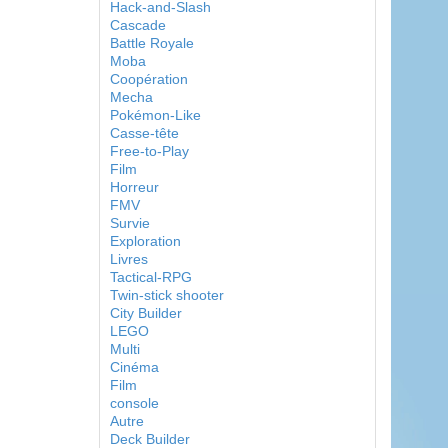
Hack-and-Slash
Cascade
Battle Royale
Moba
Coopération
Mecha
Pokémon-Like
Casse-tête
Free-to-Play
Film
Horreur
FMV
Survie
Exploration
Livres
Tactical-RPG
Twin-stick shooter
City Builder
LEGO
Multi
Cinéma
Film
console
Autre
Deck Builder