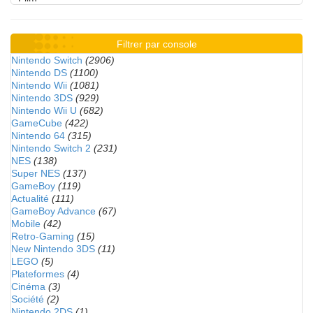
Filtrer par console
Nintendo Switch
(2906)
Nintendo DS
(1100)
Nintendo Wii
(1081)
Nintendo 3DS
(929)
Nintendo Wii U
(682)
GameCube
(422)
Nintendo 64
(315)
Nintendo Switch 2
(231)
NES
(138)
Super NES
(137)
GameBoy
(119)
Actualité
(111)
GameBoy Advance
(67)
Mobile
(42)
Retro-Gaming
(15)
New Nintendo 3DS
(11)
LEGO
(5)
Plateformes
(4)
Cinéma
(3)
Société
(2)
Nintendo 2DS
(1)