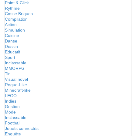
Point & Click
Rythme
Casse Briques
Compilation
Action
Simulation
Cuisine
Danse
Dessin
Educatif
Sport
Inclassable
MMORPG
Tir
Visual novel
Rogue-Like
Minecraft-like
LEGO
Indies
Gestion
Mode
Inclassable
Football
Jouets connectés
Enquête