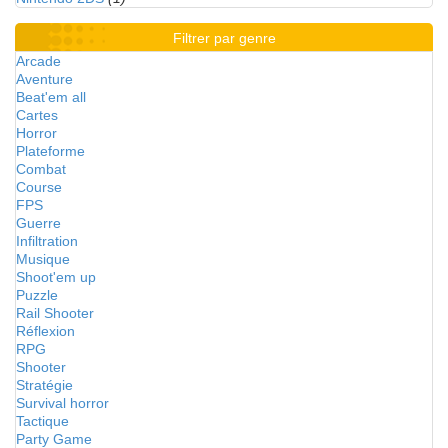
Filtrer par genre
Arcade
Aventure
Beat'em all
Cartes
Horror
Plateforme
Combat
Course
FPS
Guerre
Infiltration
Musique
Shoot'em up
Puzzle
Rail Shooter
Réflexion
RPG
Shooter
Stratégie
Survival horror
Tactique
Party Game