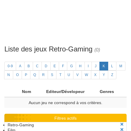
Liste des jeux Retro-Gaming
(0)
0-9
A
B
C
D
E
F
G
H
I
J
K
L
M
N
O
P
Q
R
S
T
U
V
W
X
Y
Z
Nom
Editeur/Dévelopeur
Genres
Aucun jeu ne correspond à vos critères.
Filtres actifs
Retro-Gaming
Film