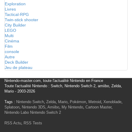
Exploration
Livres
Tactical-RPG
Twin-stick shooter
City Builder
LEGO
Multi
Cinéma
Film
console
Autre
Deck Builder
Jeu de plateau
Nintendo-master.com, toute l'actualité Nintendo en France
Toute l'actualité Nintendo : Switch, Nintendo Switch 2, amiibo, Zelda,
Mario - 2003-2026
Tags :
Nintendo Switch
,
Zelda
,
Mario
,
Pokémon
,
Metroid
,
Xenoblade
,
Splatoon
,
Nintendo 3DS
,
Amiibo
,
My Nintendo
,
Cartoon Master
,
Nintendo Labo
Nintendo Switch 2
RSS Actu
,
RSS Tests