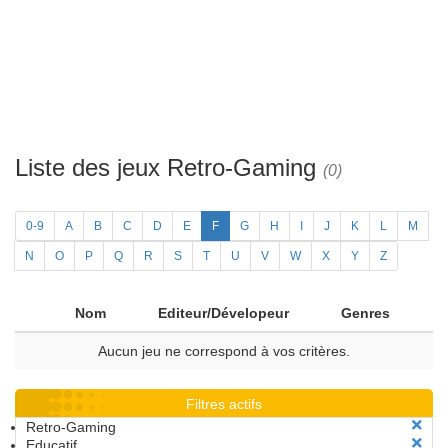
Liste des jeux Retro-Gaming
(0)
0-9
A
B
C
D
E
F
G
H
I
J
K
L
M
N
O
P
Q
R
S
T
U
V
W
X
Y
Z
Nom
Editeur/Dévelopeur
Genres
Aucun jeu ne correspond à vos critères.
Filtres actifs
Retro-Gaming
Educatif