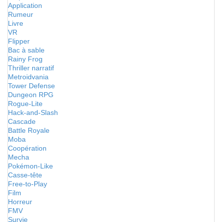
Application
Rumeur
Livre
VR
Flipper
Bac à sable
Rainy Frog
Thriller narratif
Metroidvania
Tower Defense
Dungeon RPG
Rogue-Lite
Hack-and-Slash
Cascade
Battle Royale
Moba
Coopération
Mecha
Pokémon-Like
Casse-tête
Free-to-Play
Film
Horreur
FMV
Survie