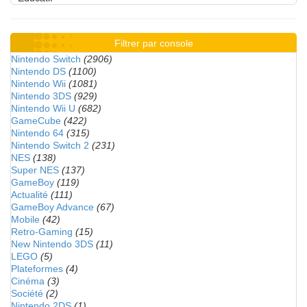
Filtrer par console
Nintendo Switch
(2906)
Nintendo DS
(1100)
Nintendo Wii
(1081)
Nintendo 3DS
(929)
Nintendo Wii U
(682)
GameCube
(422)
Nintendo 64
(315)
Nintendo Switch 2
(231)
NES
(138)
Super NES
(137)
GameBoy
(119)
Actualité
(111)
GameBoy Advance
(67)
Mobile
(42)
Retro-Gaming
(15)
New Nintendo 3DS
(11)
LEGO
(5)
Plateformes
(4)
Cinéma
(3)
Société
(2)
Nintendo 2DS
(1)