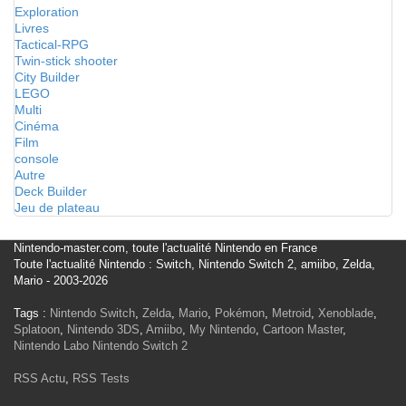
Exploration
Livres
Tactical-RPG
Twin-stick shooter
City Builder
LEGO
Multi
Cinéma
Film
console
Autre
Deck Builder
Jeu de plateau
Nintendo-master.com, toute l'actualité Nintendo en France
Toute l'actualité Nintendo : Switch, Nintendo Switch 2, amiibo, Zelda,
Mario - 2003-2026
Tags :
Nintendo Switch
,
Zelda
,
Mario
,
Pokémon
,
Metroid
,
Xenoblade
,
Splatoon
,
Nintendo 3DS
,
Amiibo
,
My Nintendo
,
Cartoon Master
,
Nintendo Labo
Nintendo Switch 2
RSS Actu
,
RSS Tests