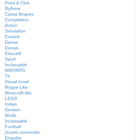
Point & Click
Rythme
Casse Briques
Compilation
Action
Simulation
Cuisine
Danse
Dessin
Educatif
Sport
Inclassable
MMORPG
Tir
Visual novel
Rogue-Like
Minecraft-like
LEGO
Indies
Gestion
Mode
Inclassable
Football
Jouets connectés
Enquête