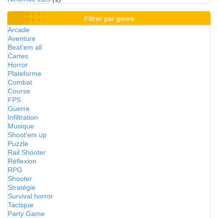
Filtrer par genre
Arcade
Aventure
Beat'em all
Cartes
Horror
Plateforme
Combat
Course
FPS
Guerre
Infiltration
Musique
Shoot'em up
Puzzle
Rail Shooter
Réflexion
RPG
Shooter
Stratégie
Survival horror
Tactique
Party Game