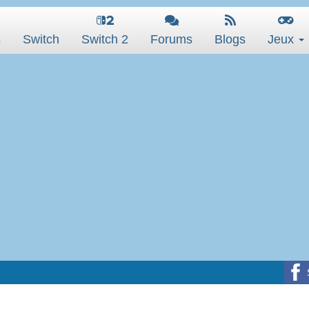
s
Switch
Switch 2
Forums
Blogs
Jeux