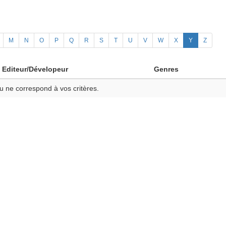
M
N
O
P
Q
R
S
T
U
V
W
X
Y
Z
Editeur/Dévelopeur
Genres
u ne correspond à vos critères.