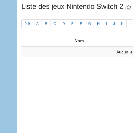
Liste des jeux Nintendo Switch 2
(0)
0-9
A
B
C
D
E
F
G
H
I
J
K
L
Nom
Aucun je