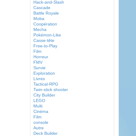
Hack-and-Slash
Cascade
Battle Royale
Moba
Coopération
Mecha
Pokémon-Like
Casse-tête
Free-to-Play
Film
Horreur
FMV
Survie
Exploration
Livres
Tactical-RPG
Twin-stick shooter
City Builder
LEGO
Multi
Cinéma
Film
console
Autre
Deck Builder