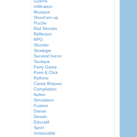
Guerre
Infiltration
Musique
Shoot'em up
Puzzle
Rail Shooter
Réflexion
RPG
Shooter
Stratégie
Survival horror
Tactique
Party Game
Point & Click
Rythme
Casse Briques
Compilation
Action
Simulation
Cuisine
Danse
Dessin
Educatif
Sport
Inclassable