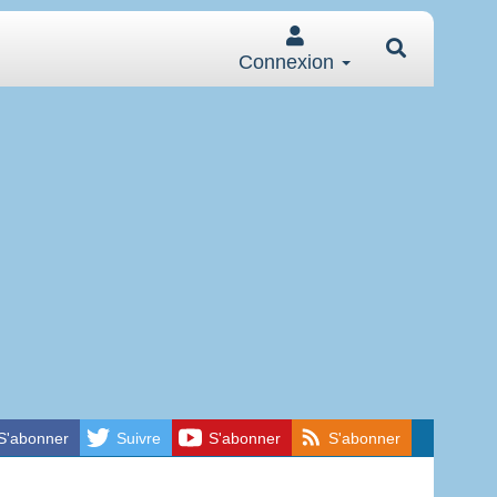
Connexion
S'abonner
Suivre
S'abonner
S'abonner