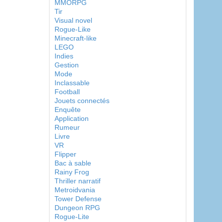
MMORPG
Tir
Visual novel
Rogue-Like
Minecraft-like
LEGO
Indies
Gestion
Mode
Inclassable
Football
Jouets connectés
Enquête
Application
Rumeur
Livre
VR
Flipper
Bac à sable
Rainy Frog
Thriller narratif
Metroidvania
Tower Defense
Dungeon RPG
Rogue-Lite