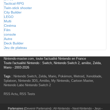
Tactical-RPG
Twin-stick shooter
City Builder
LEGO
Multi
Cinéma
Film
console
Autre
Deck Builder
Jeu de plateau
Nintendo-master.com, toute l'actualité Nintendo en France
Toute l'actualité Nintendo : Switch, Nintendo Switch 2, amiibo, Zelda,
Mario - 2003-2026
Tags :
Nintendo Switch
,
Zelda
,
Mario
,
Pokémon
,
Metroid
,
Xenoblade
,
Splatoon
,
Nintendo 3DS
,
Amiibo
,
My Nintendo
,
Cartoon Master
,
Nintendo Labo
Nintendo Switch 2
RSS Actu
,
RSS Tests
Partenaires (
Devenir Partenaire
) :
All-Nintendo
-
Next-Nintendo
-
Jeux
-