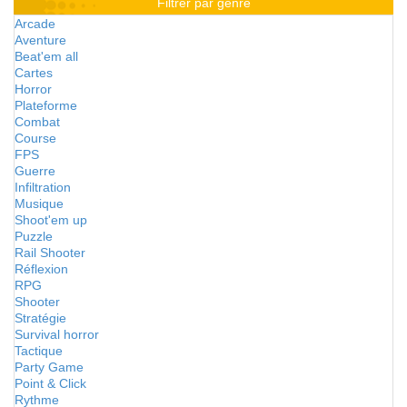
Filtrer par genre
Arcade
Aventure
Beat'em all
Cartes
Horror
Plateforme
Combat
Course
FPS
Guerre
Infiltration
Musique
Shoot'em up
Puzzle
Rail Shooter
Réflexion
RPG
Shooter
Stratégie
Survival horror
Tactique
Party Game
Point & Click
Rythme