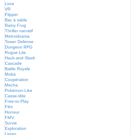
Livre
VR
Flipper
Bac à sable
Rainy Frog
Thriller narratif
Metroidvania
Tower Defense
Dungeon RPG
Rogue-Lite
Hack-and-Slash
Cascade
Battle Royale
Moba
Coopération
Mecha
Pokémon-Like
Casse-tête
Free-to-Play
Film
Horreur
FMV
Survie
Exploration
Livres