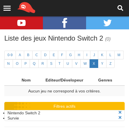
Liste des jeux Nintendo Switch 2
(0)
0-9
A
B
C
D
E
F
G
H
I
J
K
L
M
N
O
P
Q
R
S
T
U
V
W
X
Y
Z
Nom
Editeur/Dévelopeur
Genres
Aucun jeu ne correspond à vos critères.
Filtres actifs
Nintendo Switch 2
Survie