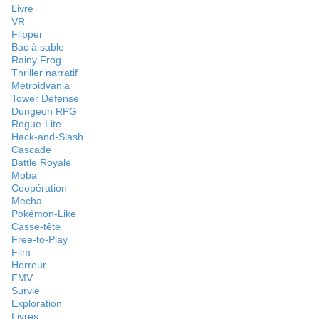
Livre
VR
Flipper
Bac à sable
Rainy Frog
Thriller narratif
Metroidvania
Tower Defense
Dungeon RPG
Rogue-Lite
Hack-and-Slash
Cascade
Battle Royale
Moba
Coopération
Mecha
Pokémon-Like
Casse-tête
Free-to-Play
Film
Horreur
FMV
Survie
Exploration
Livres