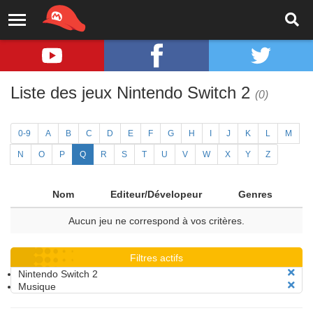
Liste des jeux Nintendo Switch 2
(0)
0-9
A
B
C
D
E
F
G
H
I
J
K
L
M
N
O
P
Q
R
S
T
U
V
W
X
Y
Z
Nom
Editeur/Dévelopeur
Genres
Aucun jeu ne correspond à vos critères.
Filtres actifs
Nintendo Switch 2
Musique