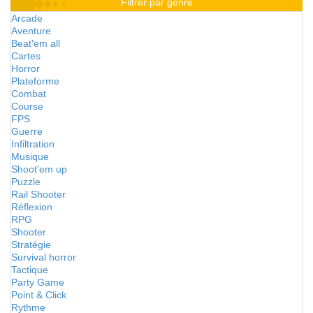
Filtrer par genre
Arcade
Aventure
Beat'em all
Cartes
Horror
Plateforme
Combat
Course
FPS
Guerre
Infiltration
Musique
Shoot'em up
Puzzle
Rail Shooter
Réflexion
RPG
Shooter
Stratégie
Survival horror
Tactique
Party Game
Point & Click
Rythme