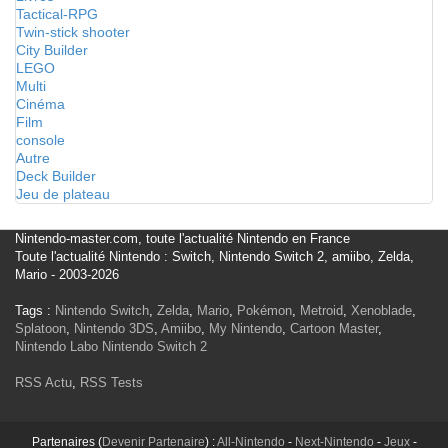
Tactical-RPG
Twin-stick shooter
City Builder
LEGO
Multi
Cinéma
Film
console
Autre
Deck Builder
Jeu de plateau
Nintendo-master.com, toute l'actualité Nintendo en France
Toute l'actualité Nintendo : Switch, Nintendo Switch 2, amiibo, Zelda,
Mario - 2003-2026
Tags :
Nintendo Switch
,
Zelda
,
Mario
,
Pokémon
,
Metroid
,
Xenoblade
,
Splatoon
,
Nintendo 3DS
,
Amiibo
,
My Nintendo
,
Cartoon Master
,
Nintendo Labo
Nintendo Switch 2
RSS Actu
,
RSS Tests
Partenaires (
Devenir Partenaire
) :
All-Nintendo
-
Next-Nintendo
-
Jeux
-