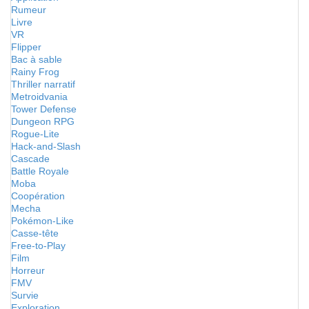
Rumeur
Livre
VR
Flipper
Bac à sable
Rainy Frog
Thriller narratif
Metroidvania
Tower Defense
Dungeon RPG
Rogue-Lite
Hack-and-Slash
Cascade
Battle Royale
Moba
Coopération
Mecha
Pokémon-Like
Casse-tête
Free-to-Play
Film
Horreur
FMV
Survie
Exploration