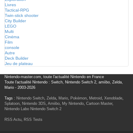
Livres
Tactical-RPG
Twin-stick shooter
City Builder
LEGO
Multi
Cinéma
Film
console
Autre
Deck Builder
Jeu de plateau
Nintendo-master.com, toute l'actualité Nintendo en France
Toute l'actualité Nintendo : Switch, Nintendo Switch 2, amiibo, Zelda,
Mario - 2003-2026
Tags :
Nintendo Switch
,
Zelda
,
Mario
,
Pokémon
,
Metroid
,
Xenoblade
,
Splatoon
,
Nintendo 3DS
,
Amiibo
,
My Nintendo
,
Cartoon Master
,
Nintendo Labo
Nintendo Switch 2
RSS Actu
,
RSS Tests