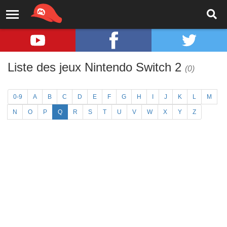
Liste des jeux Nintendo Switch 2
(0)
0-9
A
B
C
D
E
F
G
H
I
J
K
L
M
N
O
P
Q
R
S
T
U
V
W
X
Y
Z