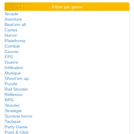
Filtrer par genre
Arcade
Aventure
Beat'em all
Cartes
Horror
Plateforme
Combat
Course
FPS
Guerre
Infiltration
Musique
Shoot'em up
Puzzle
Rail Shooter
Réflexion
RPG
Shooter
Stratégie
Survival horror
Tactique
Party Game
Point & Click