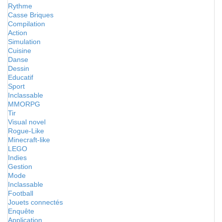
Rythme
Casse Briques
Compilation
Action
Simulation
Cuisine
Danse
Dessin
Educatif
Sport
Inclassable
MMORPG
Tir
Visual novel
Rogue-Like
Minecraft-like
LEGO
Indies
Gestion
Mode
Inclassable
Football
Jouets connectés
Enquête
Application