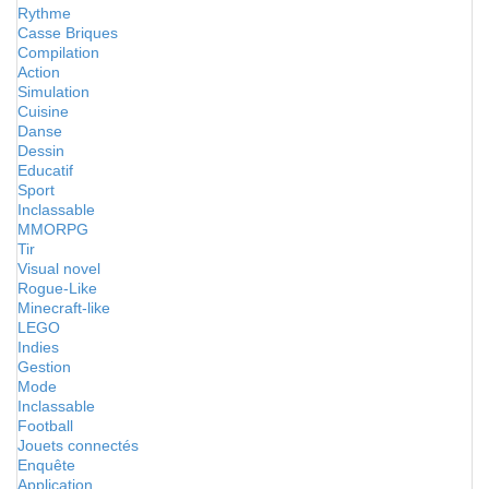
Rythme
Casse Briques
Compilation
Action
Simulation
Cuisine
Danse
Dessin
Educatif
Sport
Inclassable
MMORPG
Tir
Visual novel
Rogue-Like
Minecraft-like
LEGO
Indies
Gestion
Mode
Inclassable
Football
Jouets connectés
Enquête
Application