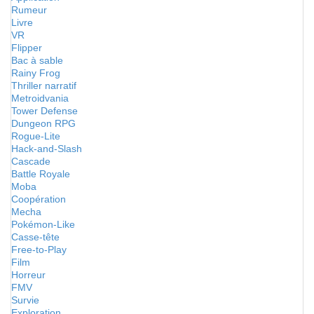
Rumeur
Livre
VR
Flipper
Bac à sable
Rainy Frog
Thriller narratif
Metroidvania
Tower Defense
Dungeon RPG
Rogue-Lite
Hack-and-Slash
Cascade
Battle Royale
Moba
Coopération
Mecha
Pokémon-Like
Casse-tête
Free-to-Play
Film
Horreur
FMV
Survie
Exploration