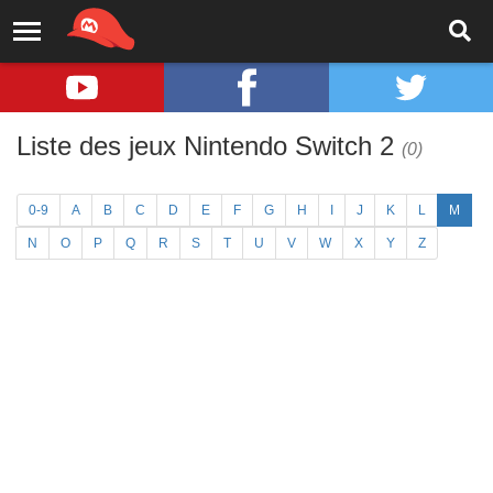
Liste des jeux Nintendo Switch 2
(0)
0-9
A
B
C
D
E
F
G
H
I
J
K
L
M
N
O
P
Q
R
S
T
U
V
W
X
Y
Z