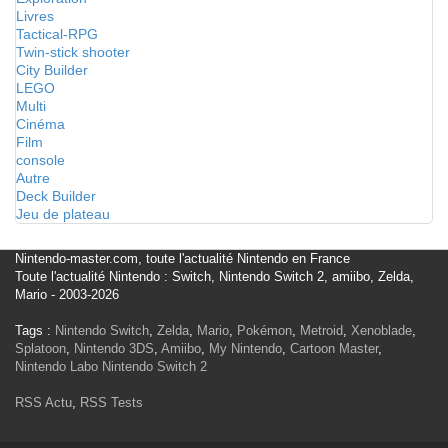
Livres
Tactical-RPG
Twin-stick shooter
City Builder
LEGO
Multi
Cinéma
Film
console
Autre
Deck Builder
Jeu de plateau
Nintendo-master.com, toute l'actualité Nintendo en France
Toute l'actualité Nintendo : Switch, Nintendo Switch 2, amiibo, Zelda,
Mario - 2003-2026
Tags :
Nintendo Switch
,
Zelda
,
Mario
,
Pokémon
,
Metroid
,
Xenoblade
,
Splatoon
,
Nintendo 3DS
,
Amiibo
,
My Nintendo
,
Cartoon Master
,
Nintendo Labo
Nintendo Switch 2
RSS Actu
,
RSS Tests