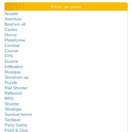
Filtrer par genre
Arcade
Aventure
Beat'em all
Cartes
Horror
Plateforme
Combat
Course
FPS
Guerre
Infiltration
Musique
Shoot'em up
Puzzle
Rail Shooter
Réflexion
RPG
Shooter
Stratégie
Survival horror
Tactique
Party Game
Point & Click