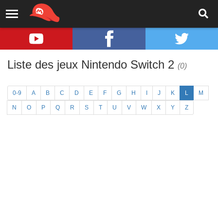
Liste des jeux Nintendo Switch 2
(0)
0-9
A
B
C
D
E
F
G
H
I
J
K
L
M
N
O
P
Q
R
S
T
U
V
W
X
Y
Z