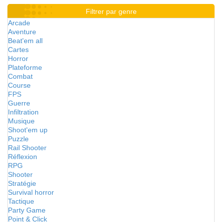
Filtrer par genre
Arcade
Aventure
Beat'em all
Cartes
Horror
Plateforme
Combat
Course
FPS
Guerre
Infiltration
Musique
Shoot'em up
Puzzle
Rail Shooter
Réflexion
RPG
Shooter
Stratégie
Survival horror
Tactique
Party Game
Point & Click