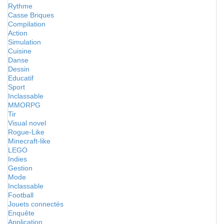
Rythme
Casse Briques
Compilation
Action
Simulation
Cuisine
Danse
Dessin
Educatif
Sport
Inclassable
MMORPG
Tir
Visual novel
Rogue-Like
Minecraft-like
LEGO
Indies
Gestion
Mode
Inclassable
Football
Jouets connectés
Enquête
Application