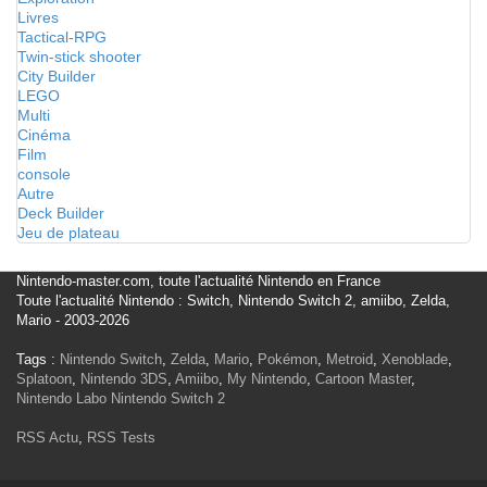
Livres
Tactical-RPG
Twin-stick shooter
City Builder
LEGO
Multi
Cinéma
Film
console
Autre
Deck Builder
Jeu de plateau
Nintendo-master.com, toute l'actualité Nintendo en France
Toute l'actualité Nintendo : Switch, Nintendo Switch 2, amiibo, Zelda,
Mario - 2003-2026
Tags :
Nintendo Switch
,
Zelda
,
Mario
,
Pokémon
,
Metroid
,
Xenoblade
,
Splatoon
,
Nintendo 3DS
,
Amiibo
,
My Nintendo
,
Cartoon Master
,
Nintendo Labo
Nintendo Switch 2
RSS Actu
,
RSS Tests