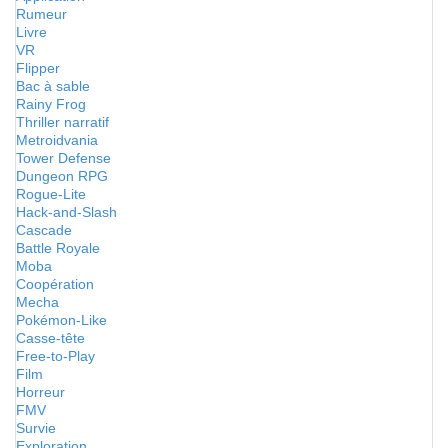
Rumeur
Livre
VR
Flipper
Bac à sable
Rainy Frog
Thriller narratif
Metroidvania
Tower Defense
Dungeon RPG
Rogue-Lite
Hack-and-Slash
Cascade
Battle Royale
Moba
Coopération
Mecha
Pokémon-Like
Casse-tête
Free-to-Play
Film
Horreur
FMV
Survie
Exploration