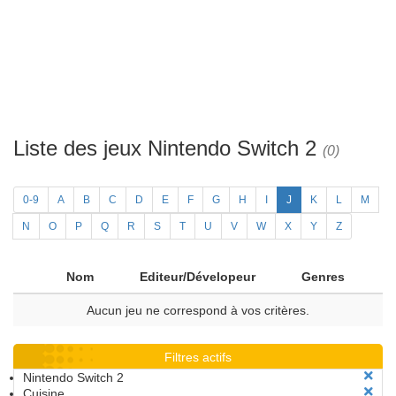
Liste des jeux Nintendo Switch 2
(0)
0-9
A
B
C
D
E
F
G
H
I
J
K
L
M
N
O
P
Q
R
S
T
U
V
W
X
Y
Z
Nom
Editeur/Dévelopeur
Genres
Aucun jeu ne correspond à vos critères.
Filtres actifs
Nintendo Switch 2
Cuisine