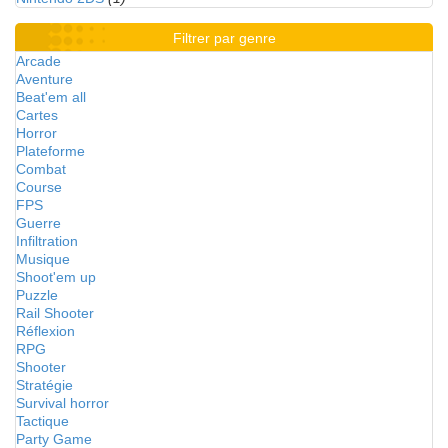
Filtrer par genre
Arcade
Aventure
Beat'em all
Cartes
Horror
Plateforme
Combat
Course
FPS
Guerre
Infiltration
Musique
Shoot'em up
Puzzle
Rail Shooter
Réflexion
RPG
Shooter
Stratégie
Survival horror
Tactique
Party Game