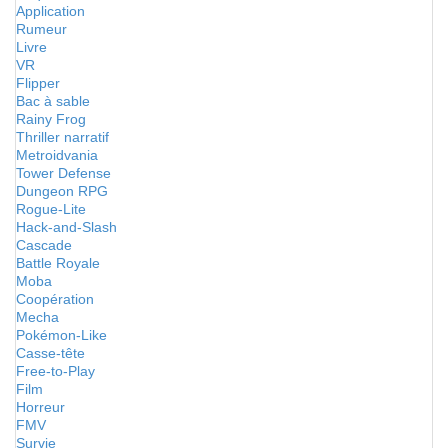
Application
Rumeur
Livre
VR
Flipper
Bac à sable
Rainy Frog
Thriller narratif
Metroidvania
Tower Defense
Dungeon RPG
Rogue-Lite
Hack-and-Slash
Cascade
Battle Royale
Moba
Coopération
Mecha
Pokémon-Like
Casse-tête
Free-to-Play
Film
Horreur
FMV
Survie