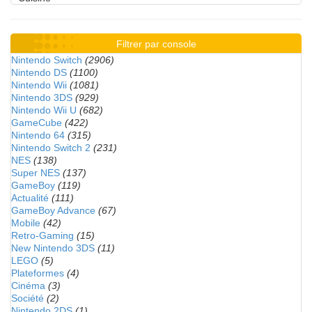
Filtrer par console
Nintendo Switch
(2906)
Nintendo DS
(1100)
Nintendo Wii
(1081)
Nintendo 3DS
(929)
Nintendo Wii U
(682)
GameCube
(422)
Nintendo 64
(315)
Nintendo Switch 2
(231)
NES
(138)
Super NES
(137)
GameBoy
(119)
Actualité
(111)
GameBoy Advance
(67)
Mobile
(42)
Retro-Gaming
(15)
New Nintendo 3DS
(11)
LEGO
(5)
Plateformes
(4)
Cinéma
(3)
Société
(2)
Nintendo 2DS
(1)