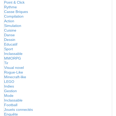
Point & Click
Rythme
Casse Briques
Compilation
Action
Simulation
Cuisine
Danse
Dessin
Educatif
Sport
Inclassable
MMORPG
Tir
Visual novel
Rogue-Like
Minecraft-like
LEGO
Indies
Gestion
Mode
Inclassable
Football
Jouets connectés
Enquête