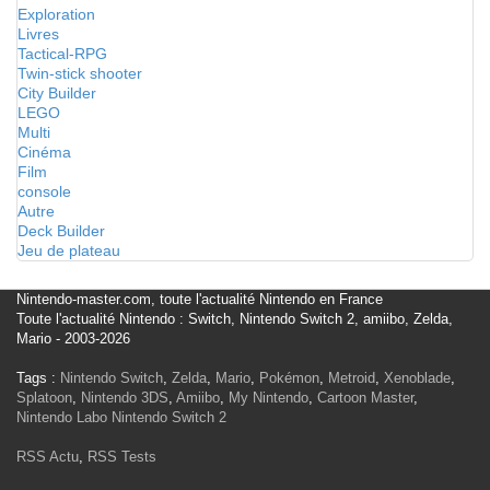
Exploration
Livres
Tactical-RPG
Twin-stick shooter
City Builder
LEGO
Multi
Cinéma
Film
console
Autre
Deck Builder
Jeu de plateau
Nintendo-master.com, toute l'actualité Nintendo en France
Toute l'actualité Nintendo : Switch, Nintendo Switch 2, amiibo, Zelda,
Mario - 2003-2026
Tags :
Nintendo Switch
,
Zelda
,
Mario
,
Pokémon
,
Metroid
,
Xenoblade
,
Splatoon
,
Nintendo 3DS
,
Amiibo
,
My Nintendo
,
Cartoon Master
,
Nintendo Labo
Nintendo Switch 2
RSS Actu
,
RSS Tests