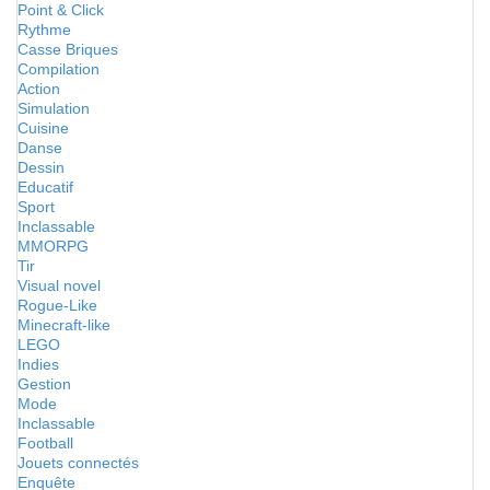
Point & Click
Rythme
Casse Briques
Compilation
Action
Simulation
Cuisine
Danse
Dessin
Educatif
Sport
Inclassable
MMORPG
Tir
Visual novel
Rogue-Like
Minecraft-like
LEGO
Indies
Gestion
Mode
Inclassable
Football
Jouets connectés
Enquête