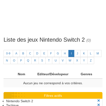
Liste des jeux Nintendo Switch 2
(0)
0-9
A
B
C
D
E
F
G
H
I
J
K
L
M
N
O
P
Q
R
S
T
U
V
W
X
Y
Z
Nom
Editeur/Dévelopeur
Genres
Aucun jeu ne correspond à vos critères.
Filtres actifs
Nintendo Switch 2
Tactique