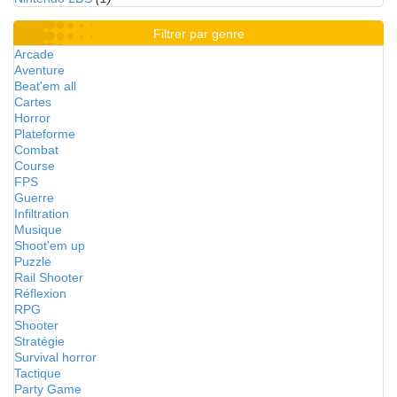
Filtrer par genre
Arcade
Aventure
Beat'em all
Cartes
Horror
Plateforme
Combat
Course
FPS
Guerre
Infiltration
Musique
Shoot'em up
Puzzle
Rail Shooter
Réflexion
RPG
Shooter
Stratégie
Survival horror
Tactique
Party Game