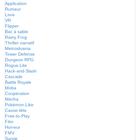
Application
Rumeur
Livre
VR
Flipper
Bac à sable
Rainy Frog
Thriller narratif
Metroidvania
Tower Defense
Dungeon RPG
Rogue-Lite
Hack-and-Slash
Cascade
Battle Royale
Moba
Coopération
Mecha
Pokémon-Like
Casse-tête
Free-to-Play
Film
Horreur
FMV
Survie