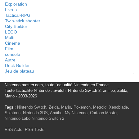
Exploration
Livres
Tactical-RPG
Twin-stick shooter
City Builder
LEGO
Multi
Cinéma
Film
console
Autre
Deck Builder
Jeu de plateau
Nintendo-master.com, toute l'actualité Nintendo en France
Toute l'actualité Nintendo : Switch, Nintendo Switch 2, amiibo, Zelda,
Mario - 2003-2026
Tags :
Nintendo Switch
,
Zelda
,
Mario
,
Pokémon
,
Metroid
,
Xenoblade
,
Splatoon
,
Nintendo 3DS
,
Amiibo
,
My Nintendo
,
Cartoon Master
,
Nintendo Labo
Nintendo Switch 2
RSS Actu
,
RSS Tests