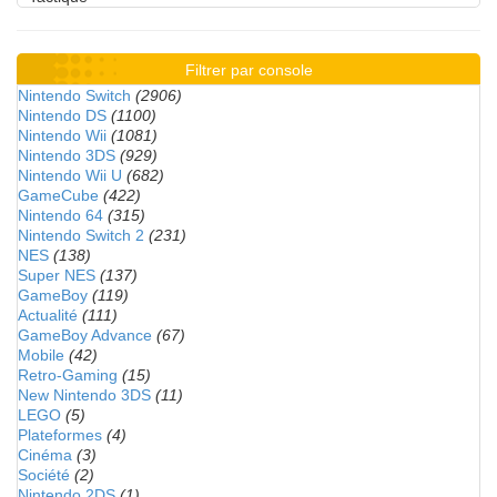
Filtrer par console
Nintendo Switch
(2906)
Nintendo DS
(1100)
Nintendo Wii
(1081)
Nintendo 3DS
(929)
Nintendo Wii U
(682)
GameCube
(422)
Nintendo 64
(315)
Nintendo Switch 2
(231)
NES
(138)
Super NES
(137)
GameBoy
(119)
Actualité
(111)
GameBoy Advance
(67)
Mobile
(42)
Retro-Gaming
(15)
New Nintendo 3DS
(11)
LEGO
(5)
Plateformes
(4)
Cinéma
(3)
Société
(2)
Nintendo 2DS
(1)