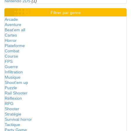
Nintendo 2DS
(1)
Filtrer par genre
Arcade
Aventure
Beat'em all
Cartes
Horror
Plateforme
Combat
Course
FPS
Guerre
Infiltration
Musique
Shoot'em up
Puzzle
Rail Shooter
Réflexion
RPG
Shooter
Stratégie
Survival horror
Tactique
Party Game