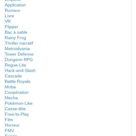
Application
Rumeur
Livre
VR
Flipper
Bac à sable
Rainy Frog
Thriller narratif
Metroidvania
Tower Defense
Dungeon RPG
Rogue-Lite
Hack-and-Slash
Cascade
Battle Royale
Moba
Coopération
Mecha
Pokémon-Like
Casse-tête
Free-to-Play
Film
Horreur
FMV