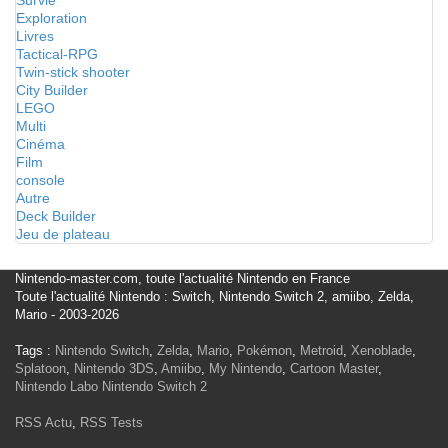
Survie
Exploration
Livres
Tactical-RPG
Twin-stick shooter
City Builder
LEGO
Multi
Cinéma
Film
console
Autre
Deck Builder
Jeu de plateau
Nintendo-master.com, toute l'actualité Nintendo en France
Toute l'actualité Nintendo : Switch, Nintendo Switch 2, amiibo, Zelda,
Mario - 2003-2026
Tags :
Nintendo Switch
,
Zelda
,
Mario
,
Pokémon
,
Metroid
,
Xenoblade
,
Splatoon
,
Nintendo 3DS
,
Amiibo
,
My Nintendo
,
Cartoon Master
,
Nintendo Labo
Nintendo Switch 2
RSS Actu
,
RSS Tests