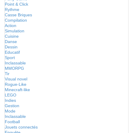
Point & Click
Rythme
Casse Briques
Compilation
Action
Simulation
Cuisine
Danse
Dessin
Educatif
Sport
Inclassable
MMORPG
Tir
Visual novel
Rogue-Like
Minecraft-like
LEGO
Indies
Gestion
Mode
Inclassable
Football
Jouets connectés
Enquête