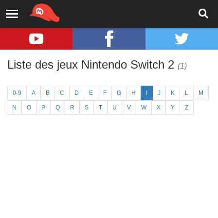
Liste des jeux Nintendo Switch 2
(1)
0-9
A
B
C
D
E
F
G
H
I
J
K
L
M
N
O
P
Q
R
S
T
U
V
W
X
Y
Z