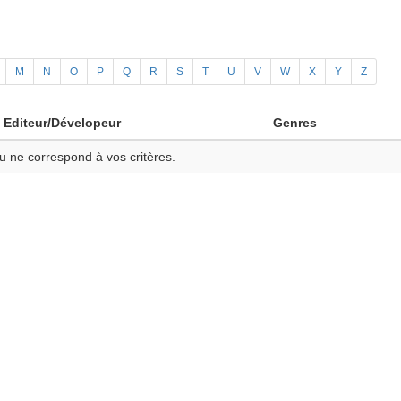
M
N
O
P
Q
R
S
T
U
V
W
X
Y
Z
Editeur/Dévelopeur
Genres
u ne correspond à vos critères.