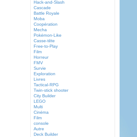
Hack-and-Slash
Cascade
Battle Royale
Moba
Coopération
Mecha
Pokémon-Like
Casse-tête
Free-to-Play
Film
Horreur
FMV
Survie
Exploration
Livres
Tactical-RPG
Twin-stick shooter
City Builder
LEGO
Multi
Cinéma
Film
console
Autre
Deck Builder