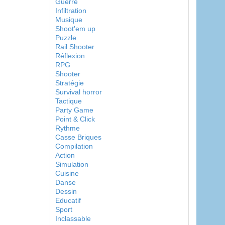
Guerre
Infiltration
Musique
Shoot'em up
Puzzle
Rail Shooter
Réflexion
RPG
Shooter
Stratégie
Survival horror
Tactique
Party Game
Point & Click
Rythme
Casse Briques
Compilation
Action
Simulation
Cuisine
Danse
Dessin
Educatif
Sport
Inclassable