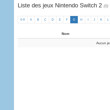
Liste des jeux Nintendo Switch 2
(0)
0-9
A
B
C
D
E
F
G
H
I
J
K
L
Nom
Aucun je