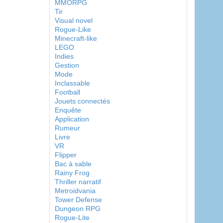
MMORPG
Tir
Visual novel
Rogue-Like
Minecraft-like
LEGO
Indies
Gestion
Mode
Inclassable
Football
Jouets connectés
Enquête
Application
Rumeur
Livre
VR
Flipper
Bac à sable
Rainy Frog
Thriller narratif
Metroidvania
Tower Defense
Dungeon RPG
Rogue-Lite