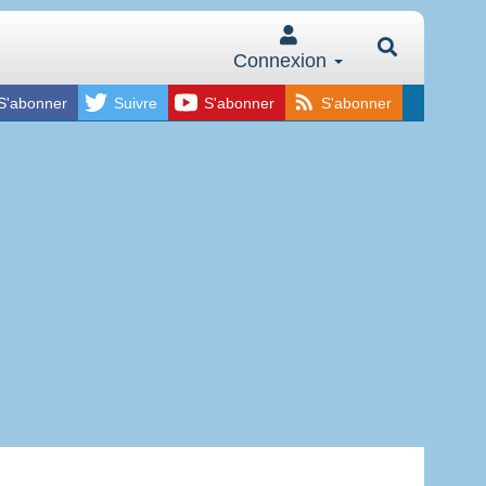
Connexion
S'abonner
Suivre
S'abonner
S'abonner