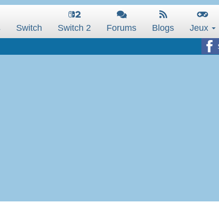
s
Switch
Switch 2
Forums
Blogs
Jeux