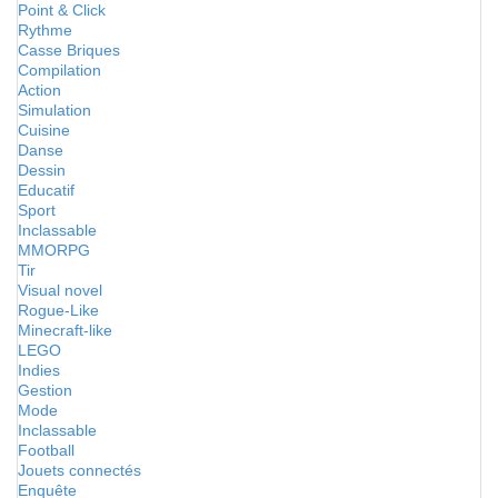
Point & Click
Rythme
Casse Briques
Compilation
Action
Simulation
Cuisine
Danse
Dessin
Educatif
Sport
Inclassable
MMORPG
Tir
Visual novel
Rogue-Like
Minecraft-like
LEGO
Indies
Gestion
Mode
Inclassable
Football
Jouets connectés
Enquête