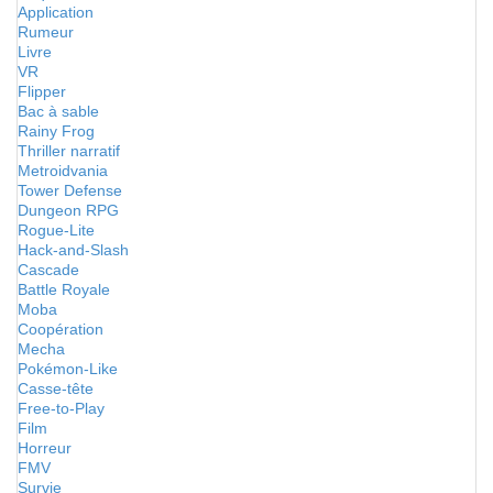
Application
Rumeur
Livre
VR
Flipper
Bac à sable
Rainy Frog
Thriller narratif
Metroidvania
Tower Defense
Dungeon RPG
Rogue-Lite
Hack-and-Slash
Cascade
Battle Royale
Moba
Coopération
Mecha
Pokémon-Like
Casse-tête
Free-to-Play
Film
Horreur
FMV
Survie