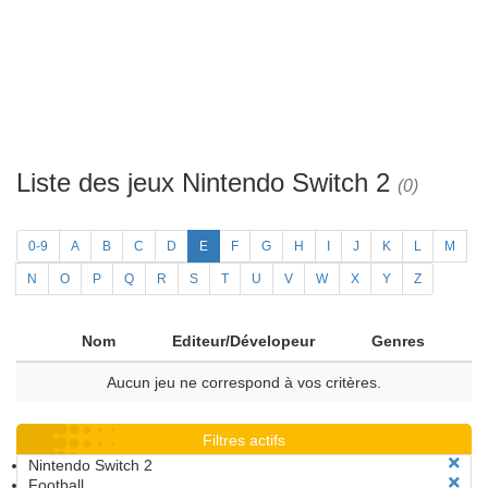
Liste des jeux Nintendo Switch 2
(0)
0-9
A
B
C
D
E
F
G
H
I
J
K
L
M
N
O
P
Q
R
S
T
U
V
W
X
Y
Z
Nom
Editeur/Dévelopeur
Genres
Aucun jeu ne correspond à vos critères.
Filtres actifs
Nintendo Switch 2
Football