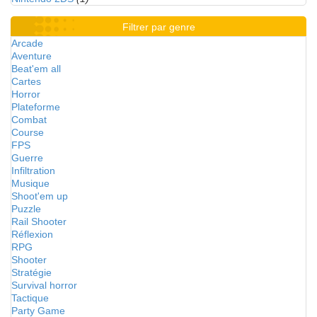
Filtrer par genre
Arcade
Aventure
Beat'em all
Cartes
Horror
Plateforme
Combat
Course
FPS
Guerre
Infiltration
Musique
Shoot'em up
Puzzle
Rail Shooter
Réflexion
RPG
Shooter
Stratégie
Survival horror
Tactique
Party Game