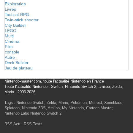
Exploration
Livres
Tactical-RPG
Twin-stick shooter
City Builder
LEGO
Multi
Cinéma
Film
console
Autre
Deck Builder
Jeu de plateau
Nintendo-master.com, toute l'actualité Nintendo en France
Toute l'actualité Nintendo : Switch, Nintendo Switch 2, amiibo, Zelda,
Mario - 2003-2026
Tags :
Nintendo Switch
,
Zelda
,
Mario
,
Pokémon
,
Metroid
,
Xenoblade
,
Splatoon
,
Nintendo 3DS
,
Amiibo
,
My Nintendo
,
Cartoon Master
,
Nintendo Labo
Nintendo Switch 2
RSS Actu
,
RSS Tests