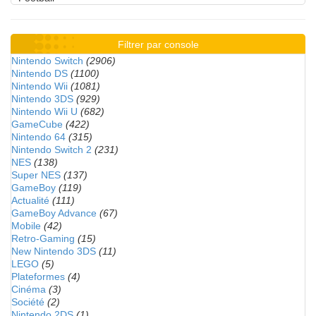
Filtrer par console
Nintendo Switch
(2906)
Nintendo DS
(1100)
Nintendo Wii
(1081)
Nintendo 3DS
(929)
Nintendo Wii U
(682)
GameCube
(422)
Nintendo 64
(315)
Nintendo Switch 2
(231)
NES
(138)
Super NES
(137)
GameBoy
(119)
Actualité
(111)
GameBoy Advance
(67)
Mobile
(42)
Retro-Gaming
(15)
New Nintendo 3DS
(11)
LEGO
(5)
Plateformes
(4)
Cinéma
(3)
Société
(2)
Nintendo 2DS
(1)