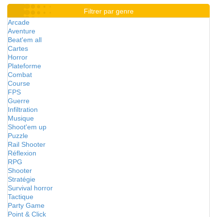
Filtrer par genre
Arcade
Aventure
Beat'em all
Cartes
Horror
Plateforme
Combat
Course
FPS
Guerre
Infiltration
Musique
Shoot'em up
Puzzle
Rail Shooter
Réflexion
RPG
Shooter
Stratégie
Survival horror
Tactique
Party Game
Point & Click