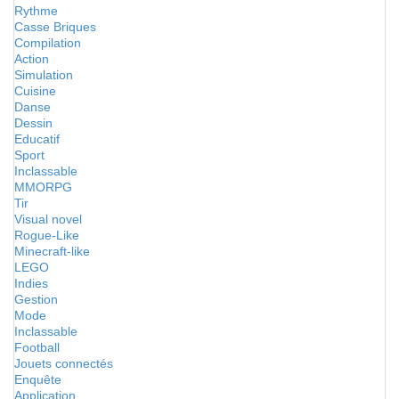
Rythme
Casse Briques
Compilation
Action
Simulation
Cuisine
Danse
Dessin
Educatif
Sport
Inclassable
MMORPG
Tir
Visual novel
Rogue-Like
Minecraft-like
LEGO
Indies
Gestion
Mode
Inclassable
Football
Jouets connectés
Enquête
Application