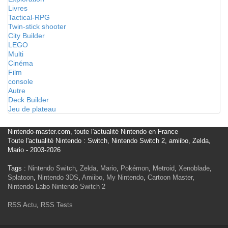
Livres
Tactical-RPG
Twin-stick shooter
City Builder
LEGO
Multi
Cinéma
Film
console
Autre
Deck Builder
Jeu de plateau
Nintendo-master.com, toute l'actualité Nintendo en France
Toute l'actualité Nintendo : Switch, Nintendo Switch 2, amiibo, Zelda,
Mario - 2003-2026
Tags :
Nintendo Switch
,
Zelda
,
Mario
,
Pokémon
,
Metroid
,
Xenoblade
,
Splatoon
,
Nintendo 3DS
,
Amiibo
,
My Nintendo
,
Cartoon Master
,
Nintendo Labo
Nintendo Switch 2
RSS Actu
,
RSS Tests