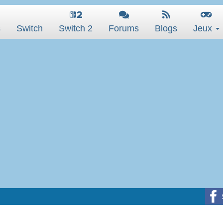
s
Switch
Switch 2
Forums
Blogs
Jeux