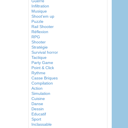
Guerre
Infiltration
Musique
Shoot'em up
Puzzle
Rail Shooter
Réflexion
RPG
Shooter
Stratégie
Survival horror
Tactique
Party Game
Point & Click
Rythme
Casse Briques
Compilation
Action
Simulation
Cuisine
Danse
Dessin
Educatif
Sport
Inclassable