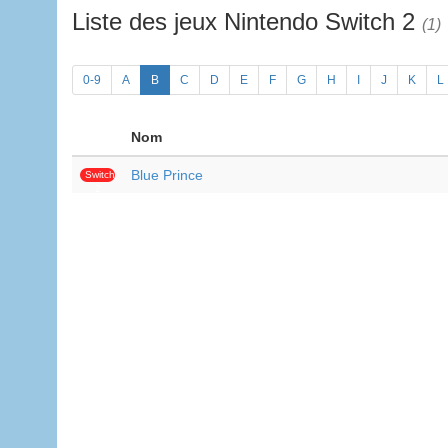
Liste des jeux Nintendo Switch 2
(1)
0-9
A
B
C
D
E
F
G
H
I
J
K
L
Nom
Blue Prince
Switch
2