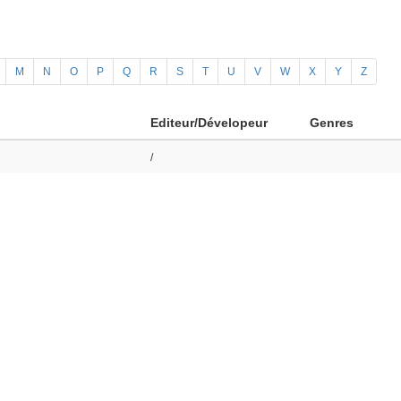
M
N
O
P
Q
R
S
T
U
V
W
X
Y
Z
Editeur/Dévelopeur
Genres
/