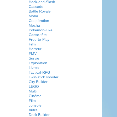
Hack-and-Slash
Cascade
Battle Royale
Moba
Coopération
Mecha
Pokémon-Like
Casse-tête
Free-to-Play
Film
Horreur
FMV
Survie
Exploration
Livres
Tactical-RPG
Twin-stick shooter
City Builder
LEGO
Multi
Cinéma
Film
console
Autre
Deck Builder