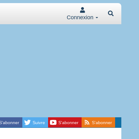
Connexion
S'abonner
Suivre
S'abonner
S'abonner