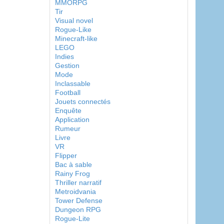
MMORPG
Tir
Visual novel
Rogue-Like
Minecraft-like
LEGO
Indies
Gestion
Mode
Inclassable
Football
Jouets connectés
Enquête
Application
Rumeur
Livre
VR
Flipper
Bac à sable
Rainy Frog
Thriller narratif
Metroidvania
Tower Defense
Dungeon RPG
Rogue-Lite