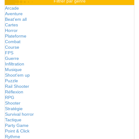
Filtrer par genre
Arcade
Aventure
Beat'em all
Cartes
Horror
Plateforme
Combat
Course
FPS
Guerre
Infiltration
Musique
Shoot'em up
Puzzle
Rail Shooter
Réflexion
RPG
Shooter
Stratégie
Survival horror
Tactique
Party Game
Point & Click
Rythme