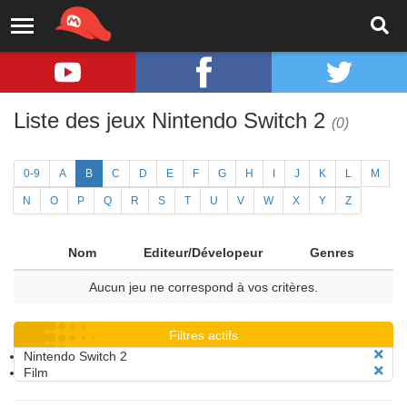
Liste des jeux Nintendo Switch 2
(0)
0-9
A
B
C
D
E
F
G
H
I
J
K
L
M
N
O
P
Q
R
S
T
U
V
W
X
Y
Z
Nom
Editeur/Dévelopeur
Genres
Aucun jeu ne correspond à vos critères.
Filtres actifs
Nintendo Switch 2
Film