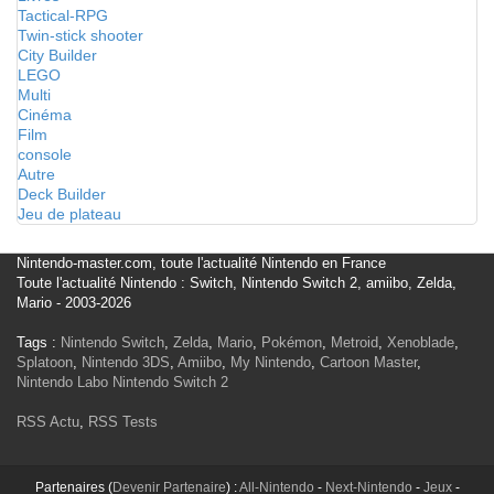
Tactical-RPG
Twin-stick shooter
City Builder
LEGO
Multi
Cinéma
Film
console
Autre
Deck Builder
Jeu de plateau
Nintendo-master.com, toute l'actualité Nintendo en France
Toute l'actualité Nintendo : Switch, Nintendo Switch 2, amiibo, Zelda,
Mario - 2003-2026
Tags :
Nintendo Switch
,
Zelda
,
Mario
,
Pokémon
,
Metroid
,
Xenoblade
,
Splatoon
,
Nintendo 3DS
,
Amiibo
,
My Nintendo
,
Cartoon Master
,
Nintendo Labo
Nintendo Switch 2
RSS Actu
,
RSS Tests
Partenaires (
Devenir Partenaire
) :
All-Nintendo
-
Next-Nintendo
-
Jeux
-