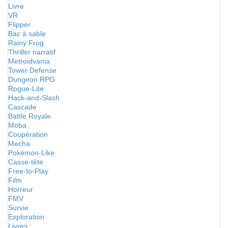
Livre
VR
Flipper
Bac à sable
Rainy Frog
Thriller narratif
Metroidvania
Tower Defense
Dungeon RPG
Rogue-Lite
Hack-and-Slash
Cascade
Battle Royale
Moba
Coopération
Mecha
Pokémon-Like
Casse-tête
Free-to-Play
Film
Horreur
FMV
Survie
Exploration
Livres