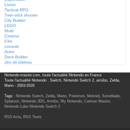
Livres
Tactical-RPG
Twin-stick shooter
City Builder
LEGO
Multi
Cinéma
Film
console
Autre
Deck Builder
Jeu de plateau
Nintendo-master.com, toute l'actualité Nintendo en France
Toute l'actualité Nintendo : Switch, Nintendo Switch 2, amiibo, Zelda,
Mario - 2003-2026
Tags :
Nintendo Switch
,
Zelda
,
Mario
,
Pokémon
,
Metroid
,
Xenoblade
,
Splatoon
,
Nintendo 3DS
,
Amiibo
,
My Nintendo
,
Cartoon Master
,
Nintendo Labo
Nintendo Switch 2
RSS Actu
,
RSS Tests