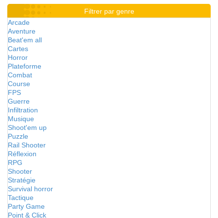
Filtrer par genre
Arcade
Aventure
Beat'em all
Cartes
Horror
Plateforme
Combat
Course
FPS
Guerre
Infiltration
Musique
Shoot'em up
Puzzle
Rail Shooter
Réflexion
RPG
Shooter
Stratégie
Survival horror
Tactique
Party Game
Point & Click