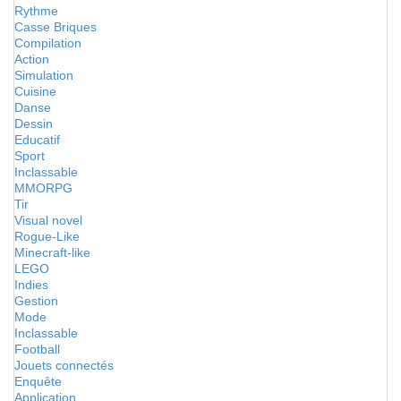
Rythme
Casse Briques
Compilation
Action
Simulation
Cuisine
Danse
Dessin
Educatif
Sport
Inclassable
MMORPG
Tir
Visual novel
Rogue-Like
Minecraft-like
LEGO
Indies
Gestion
Mode
Inclassable
Football
Jouets connectés
Enquête
Application