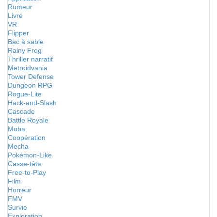
Rumeur
Livre
VR
Flipper
Bac à sable
Rainy Frog
Thriller narratif
Metroidvania
Tower Defense
Dungeon RPG
Rogue-Lite
Hack-and-Slash
Cascade
Battle Royale
Moba
Coopération
Mecha
Pokémon-Like
Casse-tête
Free-to-Play
Film
Horreur
FMV
Survie
Exploration