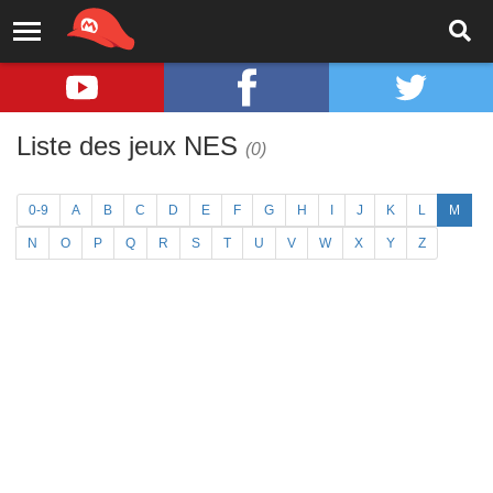
Liste des jeux NES
(0)
0-9
A
B
C
D
E
F
G
H
I
J
K
L
M
N
O
P
Q
R
S
T
U
V
W
X
Y
Z