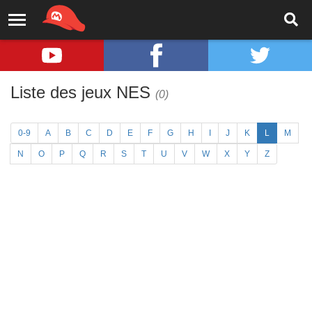
Liste des jeux NES
(0)
0-9
A
B
C
D
E
F
G
H
I
J
K
L
M
N
O
P
Q
R
S
T
U
V
W
X
Y
Z