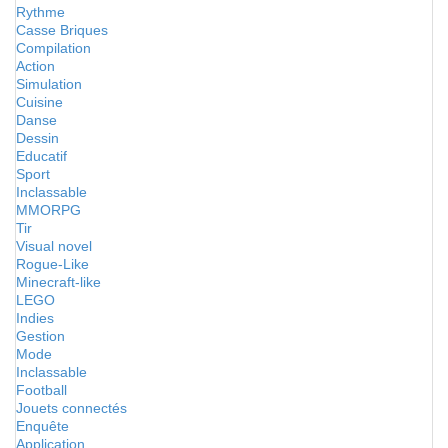
Rythme
Casse Briques
Compilation
Action
Simulation
Cuisine
Danse
Dessin
Educatif
Sport
Inclassable
MMORPG
Tir
Visual novel
Rogue-Like
Minecraft-like
LEGO
Indies
Gestion
Mode
Inclassable
Football
Jouets connectés
Enquête
Application