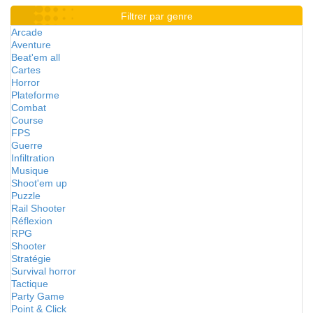
Filtrer par genre
Arcade
Aventure
Beat'em all
Cartes
Horror
Plateforme
Combat
Course
FPS
Guerre
Infiltration
Musique
Shoot'em up
Puzzle
Rail Shooter
Réflexion
RPG
Shooter
Stratégie
Survival horror
Tactique
Party Game
Point & Click