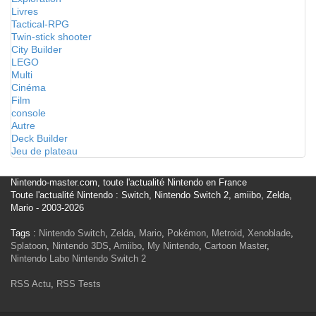
Livres
Tactical-RPG
Twin-stick shooter
City Builder
LEGO
Multi
Cinéma
Film
console
Autre
Deck Builder
Jeu de plateau
Nintendo-master.com, toute l'actualité Nintendo en France
Toute l'actualité Nintendo : Switch, Nintendo Switch 2, amiibo, Zelda,
Mario - 2003-2026
Tags :
Nintendo Switch
,
Zelda
,
Mario
,
Pokémon
,
Metroid
,
Xenoblade
,
Splatoon
,
Nintendo 3DS
,
Amiibo
,
My Nintendo
,
Cartoon Master
,
Nintendo Labo
Nintendo Switch 2
RSS Actu
,
RSS Tests