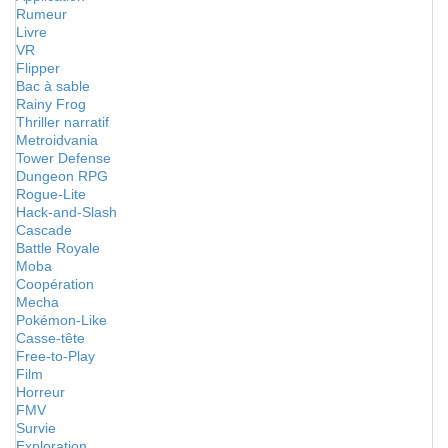
Rumeur
Livre
VR
Flipper
Bac à sable
Rainy Frog
Thriller narratif
Metroidvania
Tower Defense
Dungeon RPG
Rogue-Lite
Hack-and-Slash
Cascade
Battle Royale
Moba
Coopération
Mecha
Pokémon-Like
Casse-tête
Free-to-Play
Film
Horreur
FMV
Survie
Exploration