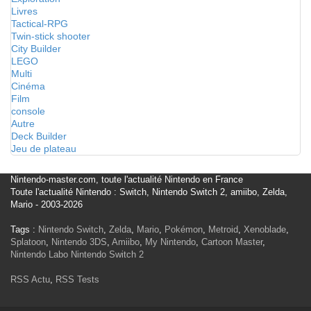
Livres
Tactical-RPG
Twin-stick shooter
City Builder
LEGO
Multi
Cinéma
Film
console
Autre
Deck Builder
Jeu de plateau
Nintendo-master.com, toute l'actualité Nintendo en France
Toute l'actualité Nintendo : Switch, Nintendo Switch 2, amiibo, Zelda,
Mario - 2003-2026
Tags :
Nintendo Switch
,
Zelda
,
Mario
,
Pokémon
,
Metroid
,
Xenoblade
,
Splatoon
,
Nintendo 3DS
,
Amiibo
,
My Nintendo
,
Cartoon Master
,
Nintendo Labo
Nintendo Switch 2
RSS Actu
,
RSS Tests