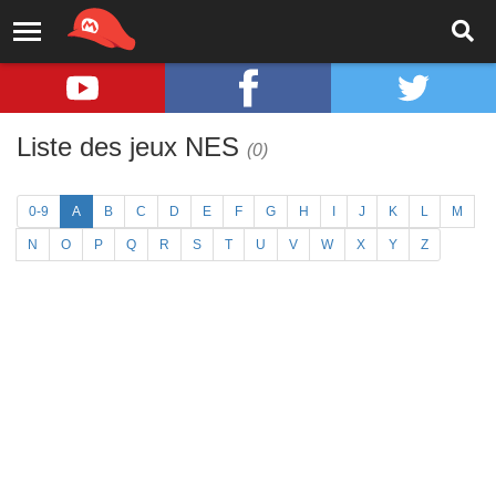
Liste des jeux NES
(0)
0-9
A
B
C
D
E
F
G
H
I
J
K
L
M
N
O
P
Q
R
S
T
U
V
W
X
Y
Z