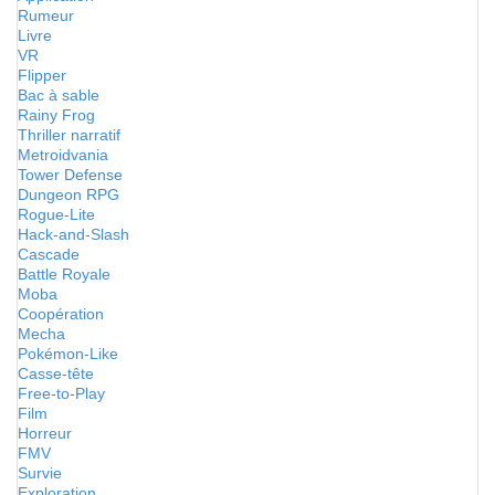
Rumeur
Livre
VR
Flipper
Bac à sable
Rainy Frog
Thriller narratif
Metroidvania
Tower Defense
Dungeon RPG
Rogue-Lite
Hack-and-Slash
Cascade
Battle Royale
Moba
Coopération
Mecha
Pokémon-Like
Casse-tête
Free-to-Play
Film
Horreur
FMV
Survie
Exploration