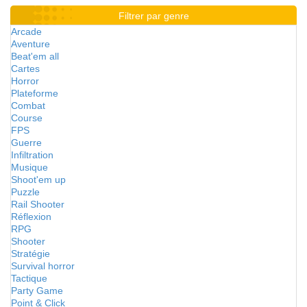
Filtrer par genre
Arcade
Aventure
Beat'em all
Cartes
Horror
Plateforme
Combat
Course
FPS
Guerre
Infiltration
Musique
Shoot'em up
Puzzle
Rail Shooter
Réflexion
RPG
Shooter
Stratégie
Survival horror
Tactique
Party Game
Point & Click