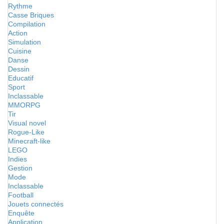
Rythme
Casse Briques
Compilation
Action
Simulation
Cuisine
Danse
Dessin
Educatif
Sport
Inclassable
MMORPG
Tir
Visual novel
Rogue-Like
Minecraft-like
LEGO
Indies
Gestion
Mode
Inclassable
Football
Jouets connectés
Enquête
Application