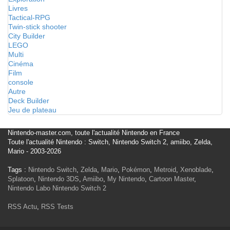
Livres
Tactical-RPG
Twin-stick shooter
City Builder
LEGO
Multi
Cinéma
Film
console
Autre
Deck Builder
Jeu de plateau
Nintendo-master.com, toute l'actualité Nintendo en France
Toute l'actualité Nintendo : Switch, Nintendo Switch 2, amiibo, Zelda,
Mario - 2003-2026
Tags :
Nintendo Switch
,
Zelda
,
Mario
,
Pokémon
,
Metroid
,
Xenoblade
,
Splatoon
,
Nintendo 3DS
,
Amiibo
,
My Nintendo
,
Cartoon Master
,
Nintendo Labo
Nintendo Switch 2
RSS Actu
,
RSS Tests