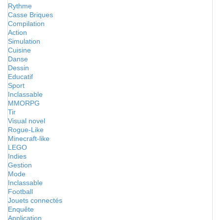
Rythme
Casse Briques
Compilation
Action
Simulation
Cuisine
Danse
Dessin
Educatif
Sport
Inclassable
MMORPG
Tir
Visual novel
Rogue-Like
Minecraft-like
LEGO
Indies
Gestion
Mode
Inclassable
Football
Jouets connectés
Enquête
Application