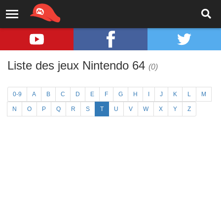
Liste des jeux Nintendo 64
(0)
0-9
A
B
C
D
E
F
G
H
I
J
K
L
M
N
O
P
Q
R
S
T
U
V
W
X
Y
Z