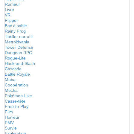
Rumeur
Livre
VR
Flipper
Bac à sable
Rainy Frog
Thriller narratif
Metroidvania
Tower Defense
Dungeon RPG
Rogue-Lite
Hack-and-Slash
Cascade
Battle Royale
Moba
Coopération
Mecha
Pokémon-Like
Casse-tête
Free-to-Play
Film
Horreur
FMV
Survie
Exploration