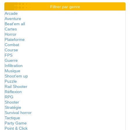
Filtrer par genre
Arcade
Aventure
Beat'em all
Cartes
Horror
Plateforme
Combat
Course
FPS
Guerre
Infiltration
Musique
Shoot'em up
Puzzle
Rail Shooter
Réflexion
RPG
Shooter
Stratégie
Survival horror
Tactique
Party Game
Point & Click