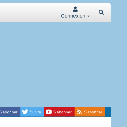
Connexion
S'abonner
Suivre
S'abonner
S'abonner