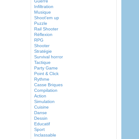
Guerre
Infiltration
Musique
Shoot'em up
Puzzle
Rail Shooter
Réflexion
RPG
Shooter
Stratégie
Survival horror
Tactique
Party Game
Point & Click
Rythme
Casse Briques
Compilation
Action
Simulation
Cuisine
Danse
Dessin
Educatif
Sport
Inclassable