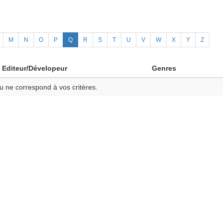
M
N
O
P
Q
R
S
T
U
V
W
X
Y
Z
Editeur/Dévelopeur
Genres
u ne correspond à vos critères.