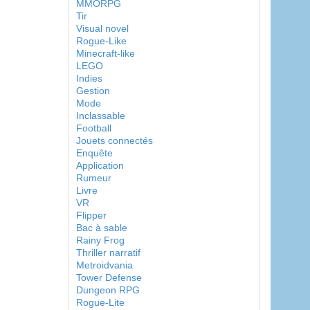
MMORPG
Tir
Visual novel
Rogue-Like
Minecraft-like
LEGO
Indies
Gestion
Mode
Inclassable
Football
Jouets connectés
Enquête
Application
Rumeur
Livre
VR
Flipper
Bac à sable
Rainy Frog
Thriller narratif
Metroidvania
Tower Defense
Dungeon RPG
Rogue-Lite