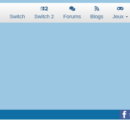
s
Switch
Switch 2
Forums
Blogs
Jeux