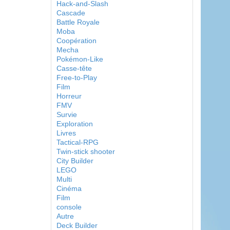
Hack-and-Slash
Cascade
Battle Royale
Moba
Coopération
Mecha
Pokémon-Like
Casse-tête
Free-to-Play
Film
Horreur
FMV
Survie
Exploration
Livres
Tactical-RPG
Twin-stick shooter
City Builder
LEGO
Multi
Cinéma
Film
console
Autre
Deck Builder