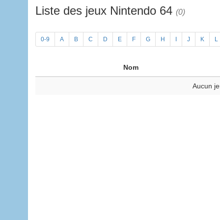
Liste des jeux Nintendo 64
(0)
0-9
A
B
C
D
E
F
G
H
I
J
K
L
Nom
Aucun je