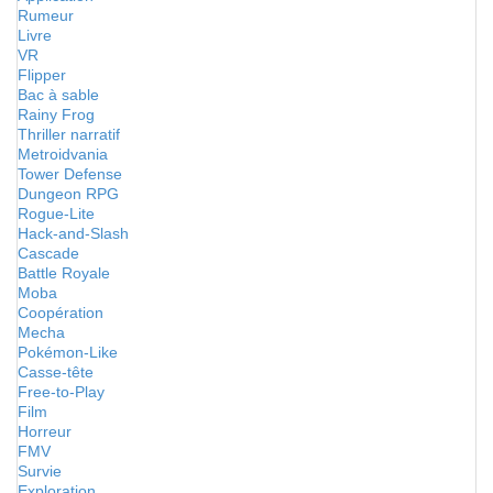
Rumeur
Livre
VR
Flipper
Bac à sable
Rainy Frog
Thriller narratif
Metroidvania
Tower Defense
Dungeon RPG
Rogue-Lite
Hack-and-Slash
Cascade
Battle Royale
Moba
Coopération
Mecha
Pokémon-Like
Casse-tête
Free-to-Play
Film
Horreur
FMV
Survie
Exploration