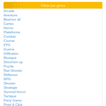
Filtrer par genre
Arcade
Aventure
Beat'em all
Cartes
Horror
Plateforme
Combat
Course
FPS
Guerre
Infiltration
Musique
Shoot'em up
Puzzle
Rail Shooter
Réflexion
RPG
Shooter
Stratégie
Survival horror
Tactique
Party Game
Point & Click