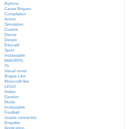
Rythme
Casse Briques
Compilation
Action
Simulation
Cuisine
Danse
Dessin
Educatif
Sport
Inclassable
MMORPG
Tir
Visual novel
Rogue-Like
Minecraft-like
LEGO
Indies
Gestion
Mode
Inclassable
Football
Jouets connectés
Enquête
Application