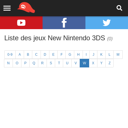
Liste des jeux New Nintendo 3DS
(0)
0-9
A
B
C
D
E
F
G
H
I
J
K
L
M
N
O
P
Q
R
S
T
U
V
W
X
Y
Z