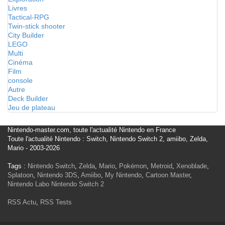
Livres
Tactical-RPG
Twin-stick shooter
City Builder
LEGO
Multi
Cinéma
Film
console
Autre
Deck Builder
Jeu de plateau
Nintendo-master.com, toute l'actualité Nintendo en France
Toute l'actualité Nintendo : Switch, Nintendo Switch 2, amiibo, Zelda,
Mario - 2003-2026
Tags :
Nintendo Switch
,
Zelda
,
Mario
,
Pokémon
,
Metroid
,
Xenoblade
,
Splatoon
,
Nintendo 3DS
,
Amiibo
,
My Nintendo
,
Cartoon Master
,
Nintendo Labo
Nintendo Switch 2
RSS Actu
,
RSS Tests