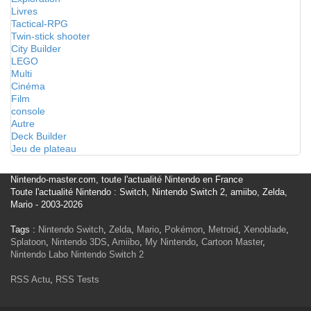
Livres
Tactical-RPG
Twin-stick shooter
City Builder
LEGO
Multi
Cinéma
Film
console
Autre
Deck Builder
Jeu de plateau
Nintendo-master.com, toute l'actualité Nintendo en France
Toute l'actualité Nintendo : Switch, Nintendo Switch 2, amiibo, Zelda,
Mario - 2003-2026
Tags :
Nintendo Switch
,
Zelda
,
Mario
,
Pokémon
,
Metroid
,
Xenoblade
,
Splatoon
,
Nintendo 3DS
,
Amiibo
,
My Nintendo
,
Cartoon Master
,
Nintendo Labo
Nintendo Switch 2
RSS Actu
,
RSS Tests