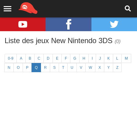
Liste des jeux New Nintendo 3DS
(0)
0-9
A
B
C
D
E
F
G
H
I
J
K
L
M
N
O
P
Q
R
S
T
U
V
W
X
Y
Z