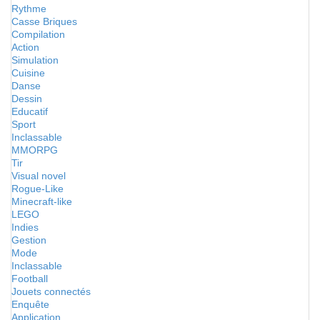
Rythme
Casse Briques
Compilation
Action
Simulation
Cuisine
Danse
Dessin
Educatif
Sport
Inclassable
MMORPG
Tir
Visual novel
Rogue-Like
Minecraft-like
LEGO
Indies
Gestion
Mode
Inclassable
Football
Jouets connectés
Enquête
Application