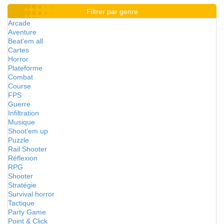
Filtrer par genre
Arcade
Aventure
Beat'em all
Cartes
Horror
Plateforme
Combat
Course
FPS
Guerre
Infiltration
Musique
Shoot'em up
Puzzle
Rail Shooter
Réflexion
RPG
Shooter
Stratégie
Survival horror
Tactique
Party Game
Point & Click