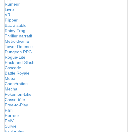
Rumeur
Livre
VR
Flipper
Bac à sable
Rainy Frog
Thriller narratif
Metroidvania
Tower Defense
Dungeon RPG
Rogue-Lite
Hack-and-Slash
Cascade
Battle Royale
Moba
Coopération
Mecha
Pokémon-Like
Casse-tête
Free-to-Play
Film
Horreur
FMV
Survie
Exploration