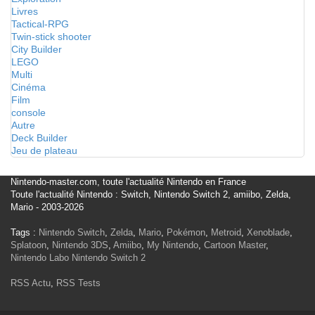
Livres
Tactical-RPG
Twin-stick shooter
City Builder
LEGO
Multi
Cinéma
Film
console
Autre
Deck Builder
Jeu de plateau
Nintendo-master.com, toute l'actualité Nintendo en France
Toute l'actualité Nintendo : Switch, Nintendo Switch 2, amiibo, Zelda,
Mario - 2003-2026
Tags :
Nintendo Switch
,
Zelda
,
Mario
,
Pokémon
,
Metroid
,
Xenoblade
,
Splatoon
,
Nintendo 3DS
,
Amiibo
,
My Nintendo
,
Cartoon Master
,
Nintendo Labo
Nintendo Switch 2
RSS Actu
,
RSS Tests