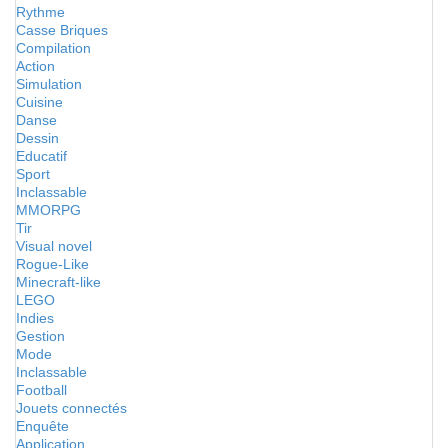
Rythme
Casse Briques
Compilation
Action
Simulation
Cuisine
Danse
Dessin
Educatif
Sport
Inclassable
MMORPG
Tir
Visual novel
Rogue-Like
Minecraft-like
LEGO
Indies
Gestion
Mode
Inclassable
Football
Jouets connectés
Enquête
Application