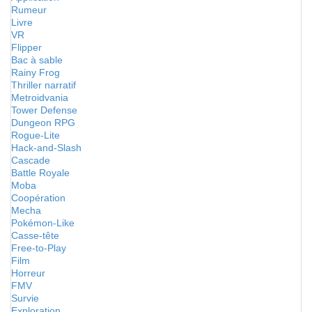
Rumeur
Livre
VR
Flipper
Bac à sable
Rainy Frog
Thriller narratif
Metroidvania
Tower Defense
Dungeon RPG
Rogue-Lite
Hack-and-Slash
Cascade
Battle Royale
Moba
Coopération
Mecha
Pokémon-Like
Casse-tête
Free-to-Play
Film
Horreur
FMV
Survie
Exploration