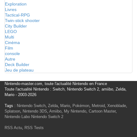
Exploration
Livres
Tactical-RPG
Twin-stick shooter
City Builder
LEGO
Multi
Cinéma
Film
console
Autre
Deck Builder
Jeu de plateau
Nintendo-master.com, toute l'actualité Nintendo en France
Toute l'actualité Nintendo : Switch, Nintendo Switch 2, amiibo, Zelda,
Mario - 2003-2026
Tags :
Nintendo Switch
,
Zelda
,
Mario
,
Pokémon
,
Metroid
,
Xenoblade
,
Splatoon
,
Nintendo 3DS
,
Amiibo
,
My Nintendo
,
Cartoon Master
,
Nintendo Labo
Nintendo Switch 2
RSS Actu
,
RSS Tests