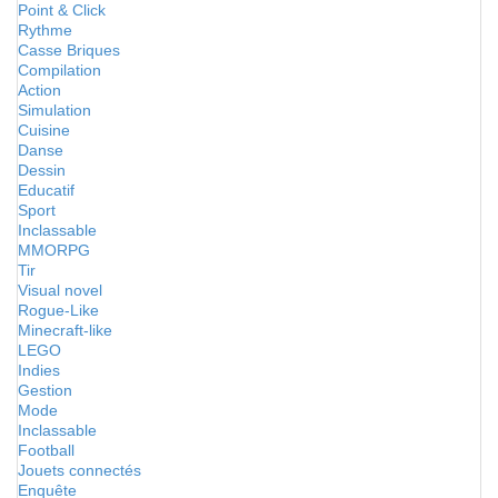
Point & Click
Rythme
Casse Briques
Compilation
Action
Simulation
Cuisine
Danse
Dessin
Educatif
Sport
Inclassable
MMORPG
Tir
Visual novel
Rogue-Like
Minecraft-like
LEGO
Indies
Gestion
Mode
Inclassable
Football
Jouets connectés
Enquête