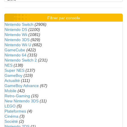
Filtrer par console
Nintendo Switch
(2906)
Nintendo DS
(1100)
Nintendo Wii
(1081)
Nintendo 3DS
(929)
Nintendo Wii U
(682)
GameCube
(422)
Nintendo 64
(315)
Nintendo Switch 2
(231)
NES
(138)
Super NES
(137)
GameBoy
(119)
Actualité
(111)
GameBoy Advance
(67)
Mobile
(42)
Retro-Gaming
(15)
New Nintendo 3DS
(11)
LEGO
(5)
Plateformes
(4)
Cinéma
(3)
Société
(2)
Nintendo 2DS
(1)