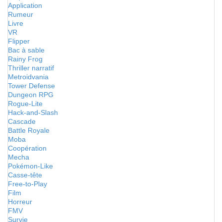
Application
Rumeur
Livre
VR
Flipper
Bac à sable
Rainy Frog
Thriller narratif
Metroidvania
Tower Defense
Dungeon RPG
Rogue-Lite
Hack-and-Slash
Cascade
Battle Royale
Moba
Coopération
Mecha
Pokémon-Like
Casse-tête
Free-to-Play
Film
Horreur
FMV
Survie