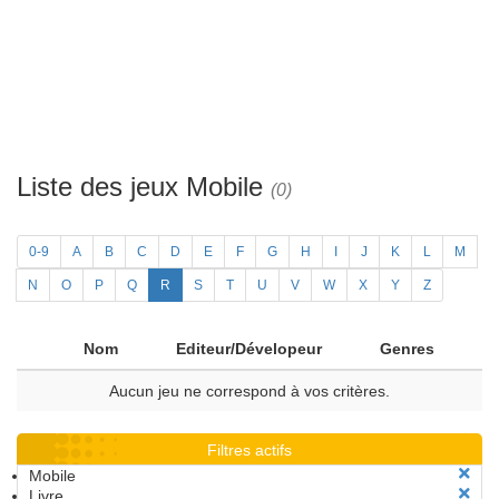
Liste des jeux Mobile
(0)
0-9
A
B
C
D
E
F
G
H
I
J
K
L
M
N
O
P
Q
R
S
T
U
V
W
X
Y
Z
Nom
Editeur/Dévelopeur
Genres
Aucun jeu ne correspond à vos critères.
Filtres actifs
Mobile
Livre