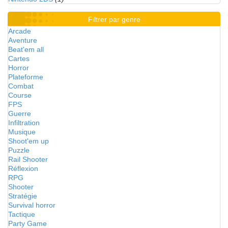
Filtrer par genre
Arcade
Aventure
Beat'em all
Cartes
Horror
Plateforme
Combat
Course
FPS
Guerre
Infiltration
Musique
Shoot'em up
Puzzle
Rail Shooter
Réflexion
RPG
Shooter
Stratégie
Survival horror
Tactique
Party Game