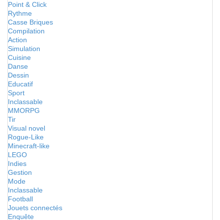
Point & Click
Rythme
Casse Briques
Compilation
Action
Simulation
Cuisine
Danse
Dessin
Educatif
Sport
Inclassable
MMORPG
Tir
Visual novel
Rogue-Like
Minecraft-like
LEGO
Indies
Gestion
Mode
Inclassable
Football
Jouets connectés
Enquête