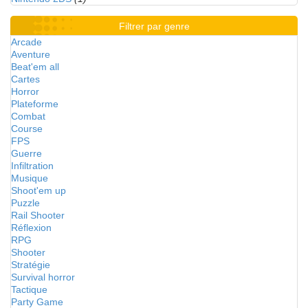
Filtrer par genre
Arcade
Aventure
Beat'em all
Cartes
Horror
Plateforme
Combat
Course
FPS
Guerre
Infiltration
Musique
Shoot'em up
Puzzle
Rail Shooter
Réflexion
RPG
Shooter
Stratégie
Survival horror
Tactique
Party Game