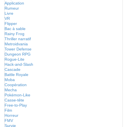
Application
Rumeur
Livre
VR
Flipper
Bac à sable
Rainy Frog
Thriller narratif
Metroidvania
Tower Defense
Dungeon RPG
Rogue-Lite
Hack-and-Slash
Cascade
Battle Royale
Moba
Coopération
Mecha
Pokémon-Like
Casse-tête
Free-to-Play
Film
Horreur
FMV
Survie