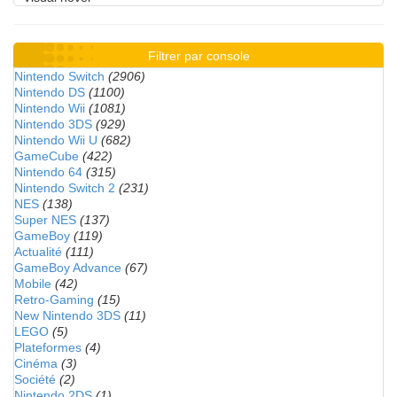
Filtrer par console
Nintendo Switch
(2906)
Nintendo DS
(1100)
Nintendo Wii
(1081)
Nintendo 3DS
(929)
Nintendo Wii U
(682)
GameCube
(422)
Nintendo 64
(315)
Nintendo Switch 2
(231)
NES
(138)
Super NES
(137)
GameBoy
(119)
Actualité
(111)
GameBoy Advance
(67)
Mobile
(42)
Retro-Gaming
(15)
New Nintendo 3DS
(11)
LEGO
(5)
Plateformes
(4)
Cinéma
(3)
Société
(2)
Nintendo 2DS
(1)