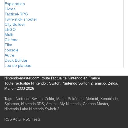
Exploration
Livres
Tactical-RPG
Twin-stick shooter
City Builder
LEGO
Multi
Cinéma
Film
console
Autre
Deck Builder
Jeu de plateau
Nintendo-master.com, toute l'actualité Nintendo en France
Toute l'actualité Nintendo : Switch, Nintendo Switch 2, amiibo, Zelda,
Mario - 2003-2026
Tags :
Nintendo Switch
,
Zelda
,
Mario
,
Pokémon
,
Metroid
,
Xenoblade
,
Splatoon
,
Nintendo 3DS
,
Amiibo
,
My Nintendo
,
Cartoon Master
,
Nintendo Labo
Nintendo Switch 2
RSS Actu
,
RSS Tests