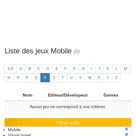
Liste des jeux Mobile
(0)
0-9
A
B
C
D
E
F
G
H
I
J
K
L
M
N
O
P
Q
R
S
T
U
V
W
X
Y
Z
Nom
Editeur/Dévelopeur
Genres
Aucun jeu ne correspond à vos critères.
Filtres actifs
Mobile
Visual novel