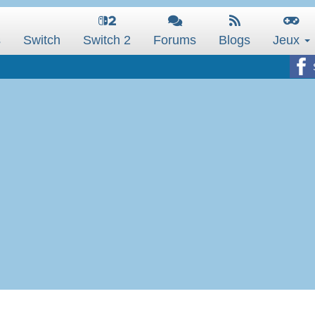
s
Switch
Switch 2
Forums
Blogs
Jeux