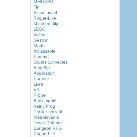
MMORPG
Tir
Visual novel
Rogue-Like
Minecraft-like
LEGO
Indies
Gestion
Mode
Inclassable
Football
Jouets connectés
Enquête
Application
Rumeur
Livre
VR
Flipper
Bac à sable
Rainy Frog
Thriller narratif
Metroidvania
Tower Defense
Dungeon RPG
Rogue-Lite