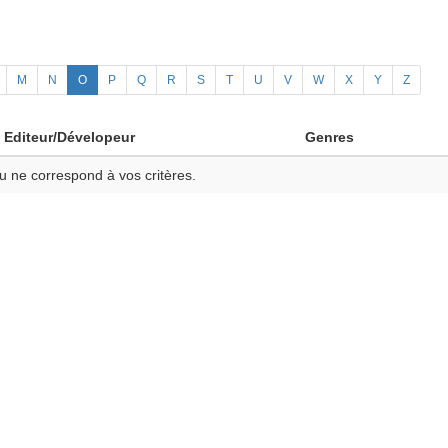
M
N
O
P
Q
R
S
T
U
V
W
X
Y
Z
Editeur/Dévelopeur
Genres
u ne correspond à vos critères.