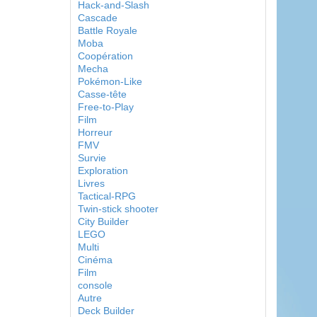
Hack-and-Slash
Cascade
Battle Royale
Moba
Coopération
Mecha
Pokémon-Like
Casse-tête
Free-to-Play
Film
Horreur
FMV
Survie
Exploration
Livres
Tactical-RPG
Twin-stick shooter
City Builder
LEGO
Multi
Cinéma
Film
console
Autre
Deck Builder