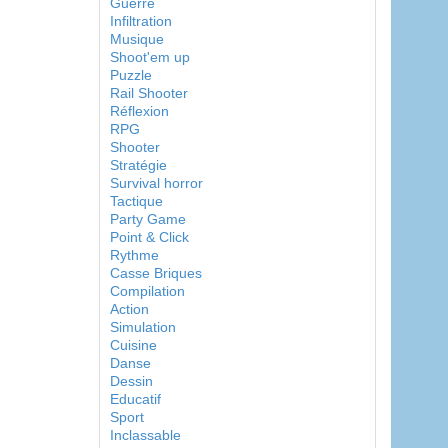
Guerre
Infiltration
Musique
Shoot'em up
Puzzle
Rail Shooter
Réflexion
RPG
Shooter
Stratégie
Survival horror
Tactique
Party Game
Point & Click
Rythme
Casse Briques
Compilation
Action
Simulation
Cuisine
Danse
Dessin
Educatif
Sport
Inclassable