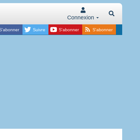
Connexion
S'abonner
Suivre
S'abonner
S'abonner