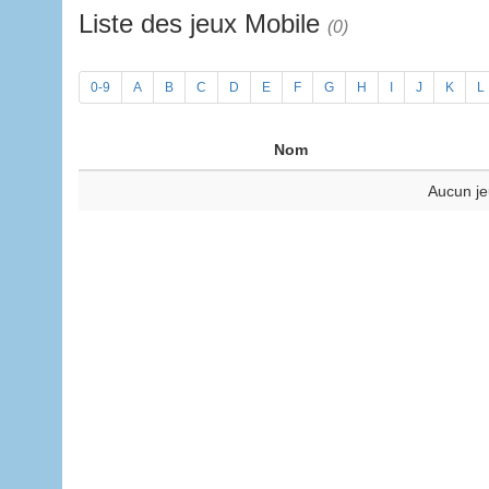
Liste des jeux Mobile
(0)
0-9
A
B
C
D
E
F
G
H
I
J
K
L
Nom
Aucun je