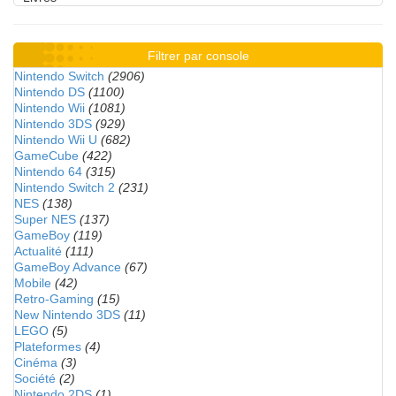
Filtrer par console
Nintendo Switch
(2906)
Nintendo DS
(1100)
Nintendo Wii
(1081)
Nintendo 3DS
(929)
Nintendo Wii U
(682)
GameCube
(422)
Nintendo 64
(315)
Nintendo Switch 2
(231)
NES
(138)
Super NES
(137)
GameBoy
(119)
Actualité
(111)
GameBoy Advance
(67)
Mobile
(42)
Retro-Gaming
(15)
New Nintendo 3DS
(11)
LEGO
(5)
Plateformes
(4)
Cinéma
(3)
Société
(2)
Nintendo 2DS
(1)