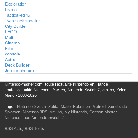
Exploration
Livres
Tactical-RPG
Twin-stick shooter
City Builder
LEGO
Multi
Cinéma
Film
console
Autre
Deck Builder
Jeu de plateau
Nintendo-master.com, toute l'actualité Nintendo en France
Toute l'actualité Nintendo : Switch, Nintendo Switch 2, amiibo, Zelda,
Mario - 2003-2026
Tags :
Nintendo Switch
,
Zelda
,
Mario
,
Pokémon
,
Metroid
,
Xenoblade
,
Splatoon
,
Nintendo 3DS
,
Amiibo
,
My Nintendo
,
Cartoon Master
,
Nintendo Labo
Nintendo Switch 2
RSS Actu
,
RSS Tests