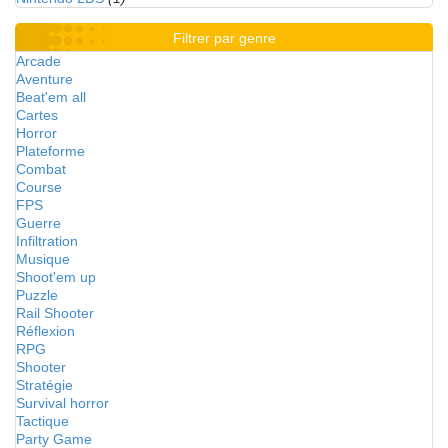
Filtrer par genre
Arcade
Aventure
Beat'em all
Cartes
Horror
Plateforme
Combat
Course
FPS
Guerre
Infiltration
Musique
Shoot'em up
Puzzle
Rail Shooter
Réflexion
RPG
Shooter
Stratégie
Survival horror
Tactique
Party Game