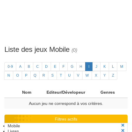
Liste des jeux Mobile
(0)
0-9
A
B
C
D
E
F
G
H
I
J
K
L
M
N
O
P
Q
R
S
T
U
V
W
X
Y
Z
Nom
Editeur/Dévelopeur
Genres
Aucun jeu ne correspond à vos critères.
Filtres actifs
Mobile
Livres