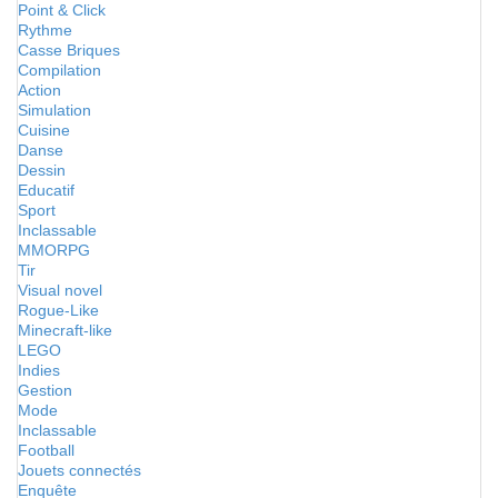
Point & Click
Rythme
Casse Briques
Compilation
Action
Simulation
Cuisine
Danse
Dessin
Educatif
Sport
Inclassable
MMORPG
Tir
Visual novel
Rogue-Like
Minecraft-like
LEGO
Indies
Gestion
Mode
Inclassable
Football
Jouets connectés
Enquête