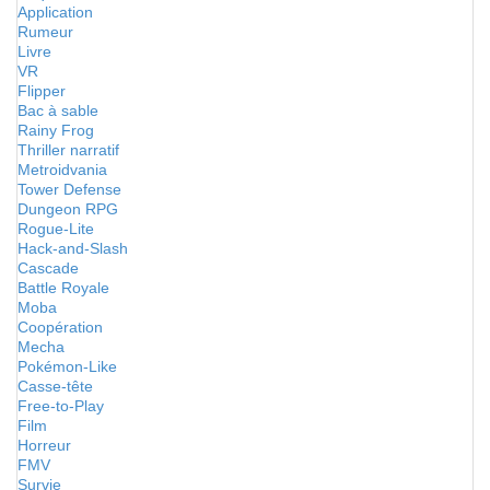
Application
Rumeur
Livre
VR
Flipper
Bac à sable
Rainy Frog
Thriller narratif
Metroidvania
Tower Defense
Dungeon RPG
Rogue-Lite
Hack-and-Slash
Cascade
Battle Royale
Moba
Coopération
Mecha
Pokémon-Like
Casse-tête
Free-to-Play
Film
Horreur
FMV
Survie