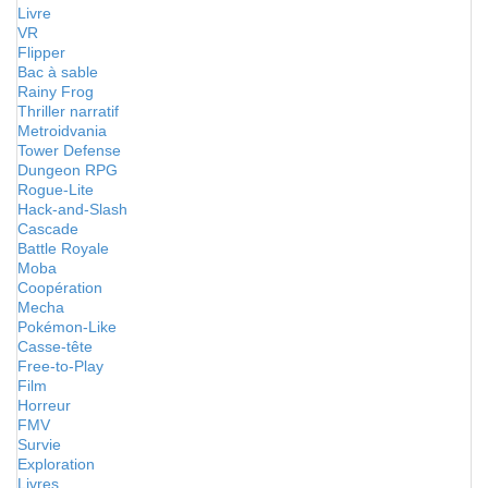
Livre
VR
Flipper
Bac à sable
Rainy Frog
Thriller narratif
Metroidvania
Tower Defense
Dungeon RPG
Rogue-Lite
Hack-and-Slash
Cascade
Battle Royale
Moba
Coopération
Mecha
Pokémon-Like
Casse-tête
Free-to-Play
Film
Horreur
FMV
Survie
Exploration
Livres