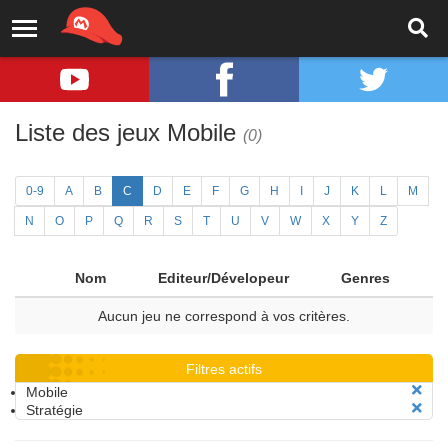
Liste des jeux Mobile
(0)
0-9
A
B
C
D
E
F
G
H
I
J
K
L
M
N
O
P
Q
R
S
T
U
V
W
X
Y
Z
Nom
Editeur/Dévelopeur
Genres
Aucun jeu ne correspond à vos critères.
Filtres actifs
Mobile
Stratégie