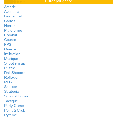
Filtrer par genre
Arcade
Aventure
Beat'em all
Cartes
Horror
Plateforme
Combat
Course
FPS
Guerre
Infiltration
Musique
Shoot'em up
Puzzle
Rail Shooter
Réflexion
RPG
Shooter
Stratégie
Survival horror
Tactique
Party Game
Point & Click
Rythme