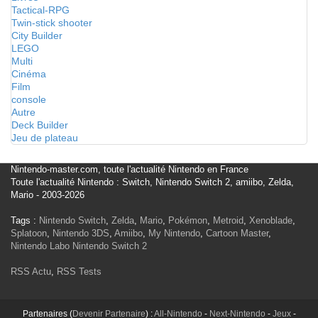
Tactical-RPG
Twin-stick shooter
City Builder
LEGO
Multi
Cinéma
Film
console
Autre
Deck Builder
Jeu de plateau
Nintendo-master.com, toute l'actualité Nintendo en France
Toute l'actualité Nintendo : Switch, Nintendo Switch 2, amiibo, Zelda,
Mario - 2003-2026
Tags :
Nintendo Switch
,
Zelda
,
Mario
,
Pokémon
,
Metroid
,
Xenoblade
,
Splatoon
,
Nintendo 3DS
,
Amiibo
,
My Nintendo
,
Cartoon Master
,
Nintendo Labo
Nintendo Switch 2
RSS Actu
,
RSS Tests
Partenaires (
Devenir Partenaire
) :
All-Nintendo
-
Next-Nintendo
-
Jeux
-