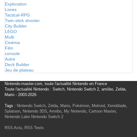
Exploration
Livres
Tactical-RPG
Twin-stick shooter
City Builder
LEGO
Multi
Cinéma
Film
console
Autre
Deck Builder
Jeu de plateau
Nintendo-master.com, toute l'actualité Nintendo en France
Toute l'actualité Nintendo : Switch, Nintendo Switch 2, amiibo, Zelda,
Mario - 2003-2026
Tags :
Nintendo Switch
,
Zelda
,
Mario
,
Pokémon
,
Metroid
,
Xenoblade
,
Splatoon
,
Nintendo 3DS
,
Amiibo
,
My Nintendo
,
Cartoon Master
,
Nintendo Labo
Nintendo Switch 2
RSS Actu
,
RSS Tests