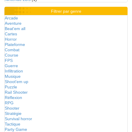
Filtrer par genre
Arcade
Aventure
Beat'em all
Cartes
Horror
Plateforme
Combat
Course
FPS
Guerre
Infiltration
Musique
Shoot'em up
Puzzle
Rail Shooter
Réflexion
RPG
Shooter
Stratégie
Survival horror
Tactique
Party Game