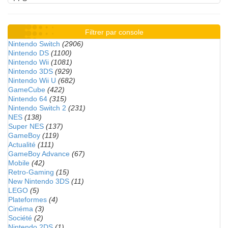
Filtrer par console
Nintendo Switch
(2906)
Nintendo DS
(1100)
Nintendo Wii
(1081)
Nintendo 3DS
(929)
Nintendo Wii U
(682)
GameCube
(422)
Nintendo 64
(315)
Nintendo Switch 2
(231)
NES
(138)
Super NES
(137)
GameBoy
(119)
Actualité
(111)
GameBoy Advance
(67)
Mobile
(42)
Retro-Gaming
(15)
New Nintendo 3DS
(11)
LEGO
(5)
Plateformes
(4)
Cinéma
(3)
Société
(2)
Nintendo 2DS
(1)