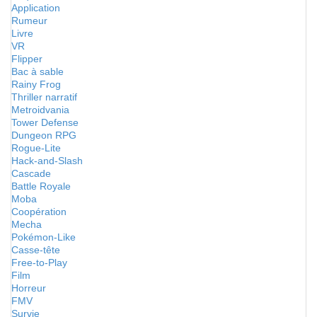
Application
Rumeur
Livre
VR
Flipper
Bac à sable
Rainy Frog
Thriller narratif
Metroidvania
Tower Defense
Dungeon RPG
Rogue-Lite
Hack-and-Slash
Cascade
Battle Royale
Moba
Coopération
Mecha
Pokémon-Like
Casse-tête
Free-to-Play
Film
Horreur
FMV
Survie