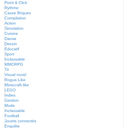
Point & Click
Rythme
Casse Briques
Compilation
Action
Simulation
Cuisine
Danse
Dessin
Educatif
Sport
Inclassable
MMORPG
Tir
Visual novel
Rogue-Like
Minecraft-like
LEGO
Indies
Gestion
Mode
Inclassable
Football
Jouets connectés
Enquête