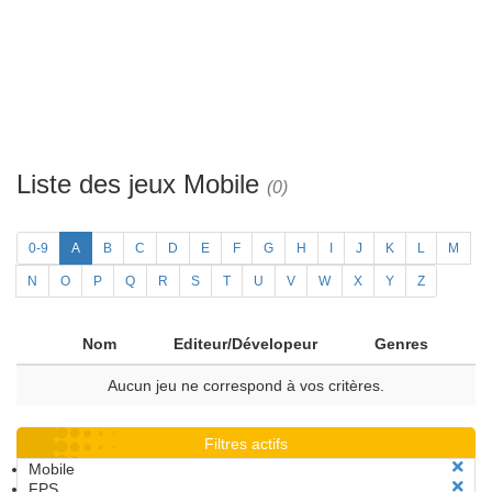
Liste des jeux Mobile
(0)
0-9
A
B
C
D
E
F
G
H
I
J
K
L
M
N
O
P
Q
R
S
T
U
V
W
X
Y
Z
Nom
Editeur/Dévelopeur
Genres
Aucun jeu ne correspond à vos critères.
Filtres actifs
Mobile
FPS