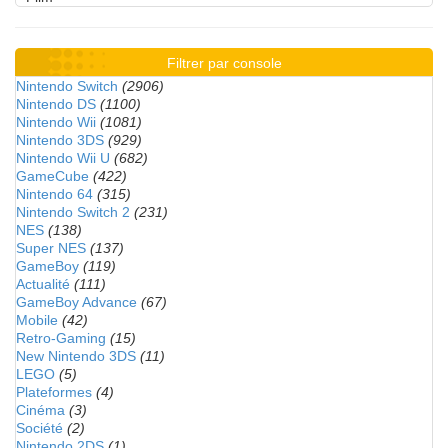
Filtrer par console
Nintendo Switch
(2906)
Nintendo DS
(1100)
Nintendo Wii
(1081)
Nintendo 3DS
(929)
Nintendo Wii U
(682)
GameCube
(422)
Nintendo 64
(315)
Nintendo Switch 2
(231)
NES
(138)
Super NES
(137)
GameBoy
(119)
Actualité
(111)
GameBoy Advance
(67)
Mobile
(42)
Retro-Gaming
(15)
New Nintendo 3DS
(11)
LEGO
(5)
Plateformes
(4)
Cinéma
(3)
Société
(2)
Nintendo 2DS
(1)