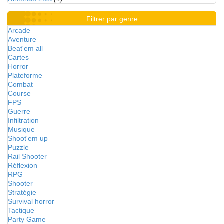
Filtrer par genre
Arcade
Aventure
Beat'em all
Cartes
Horror
Plateforme
Combat
Course
FPS
Guerre
Infiltration
Musique
Shoot'em up
Puzzle
Rail Shooter
Réflexion
RPG
Shooter
Stratégie
Survival horror
Tactique
Party Game