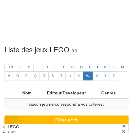
Liste des jeux LEGO
(0)
0-9
A
B
C
D
E
F
G
H
I
J
K
L
M
N
O
P
Q
R
S
T
U
V
W
X
Y
Z
Nom
Editeur/Dévelopeur
Genres
Aucun jeu ne correspond à vos critères.
Filtres actifs
LEGO
Film