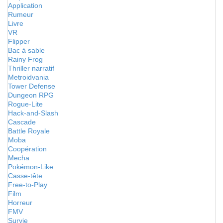
Application
Rumeur
Livre
VR
Flipper
Bac à sable
Rainy Frog
Thriller narratif
Metroidvania
Tower Defense
Dungeon RPG
Rogue-Lite
Hack-and-Slash
Cascade
Battle Royale
Moba
Coopération
Mecha
Pokémon-Like
Casse-tête
Free-to-Play
Film
Horreur
FMV
Survie