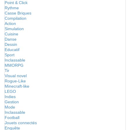
Point & Click
Rythme
Casse Briques
Compilation
Action
Simulation
Cuisine
Danse
Dessin
Educatif
Sport
Inclassable
MMORPG
Tir
Visual novel
Rogue-Like
Minecraft-like
LEGO
Indies
Gestion
Mode
Inclassable
Football
Jouets connectés
Enquête