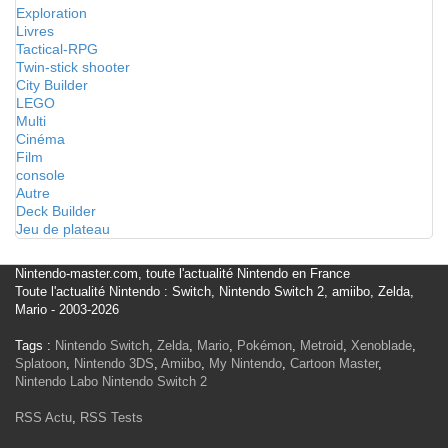
Exploration
Livres
Tactical-RPG
Twin-stick shooter
City Builder
LEGO
Multi
Cinéma
Film
console
Autre
Deck Builder
Jeu de plateau
Nintendo-master.com, toute l'actualité Nintendo en France
Toute l'actualité Nintendo : Switch, Nintendo Switch 2, amiibo, Zelda,
Mario - 2003-2026
Tags :
Nintendo Switch
,
Zelda
,
Mario
,
Pokémon
,
Metroid
,
Xenoblade
,
Splatoon
,
Nintendo 3DS
,
Amiibo
,
My Nintendo
,
Cartoon Master
,
Nintendo Labo
Nintendo Switch 2
RSS Actu
,
RSS Tests