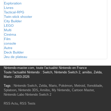
Exploration
Livres
Tactical-RPG
Twin-stick shooter
City Builder
LEGO
Multi
Cinéma
Film
console
Autre
Deck Builder
Jeu de plateau
Nintendo-master.com, toute l'actualité Nintendo en France
Toute l'actualité Nintendo : Switch, Nintendo Switch 2, amiibo, Zelda,
Mario - 2003-2026
Tags :
Nintendo Switch
,
Zelda
,
Mario
,
Pokémon
,
Metroid
,
Xenoblade
,
Splatoon
,
Nintendo 3DS
,
Amiibo
,
My Nintendo
,
Cartoon Master
,
Nintendo Labo
Nintendo Switch 2
RSS Actu
,
RSS Tests