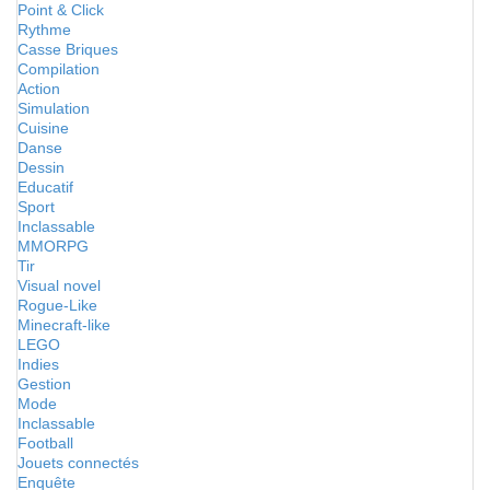
Point & Click
Rythme
Casse Briques
Compilation
Action
Simulation
Cuisine
Danse
Dessin
Educatif
Sport
Inclassable
MMORPG
Tir
Visual novel
Rogue-Like
Minecraft-like
LEGO
Indies
Gestion
Mode
Inclassable
Football
Jouets connectés
Enquête