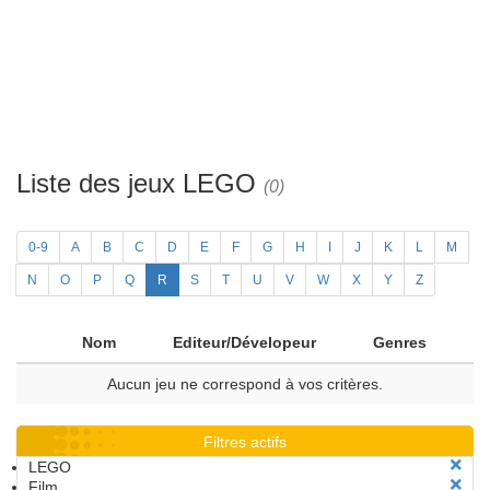
Liste des jeux LEGO
(0)
0-9
A
B
C
D
E
F
G
H
I
J
K
L
M
N
O
P
Q
R
S
T
U
V
W
X
Y
Z
Nom
Editeur/Dévelopeur
Genres
Aucun jeu ne correspond à vos critères.
Filtres actifs
LEGO
Film