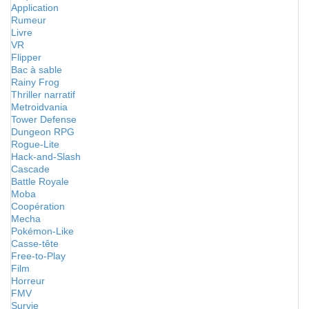
Application
Rumeur
Livre
VR
Flipper
Bac à sable
Rainy Frog
Thriller narratif
Metroidvania
Tower Defense
Dungeon RPG
Rogue-Lite
Hack-and-Slash
Cascade
Battle Royale
Moba
Coopération
Mecha
Pokémon-Like
Casse-tête
Free-to-Play
Film
Horreur
FMV
Survie