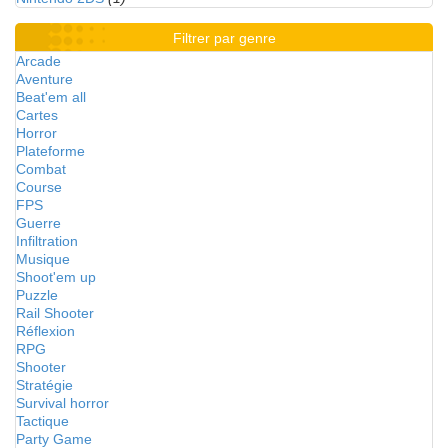
Filtrer par genre
Arcade
Aventure
Beat'em all
Cartes
Horror
Plateforme
Combat
Course
FPS
Guerre
Infiltration
Musique
Shoot'em up
Puzzle
Rail Shooter
Réflexion
RPG
Shooter
Stratégie
Survival horror
Tactique
Party Game