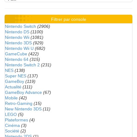
Filtrer par console
Nintendo Switch
(2906)
Nintendo DS
(1100)
Nintendo Wii
(1081)
Nintendo 3DS
(929)
Nintendo Wii U
(682)
GameCube
(422)
Nintendo 64
(315)
Nintendo Switch 2
(231)
NES
(138)
Super NES
(137)
GameBoy
(119)
Actualité
(111)
GameBoy Advance
(67)
Mobile
(42)
Retro-Gaming
(15)
New Nintendo 3DS
(11)
LEGO
(5)
Plateformes
(4)
Cinéma
(3)
Société
(2)
Nintendo 2DS
(1)