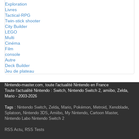
Exploration
Livres
Tactical-RPG
Twin-stick shooter
City Builder
LEGO
Multi
Cinéma
Film
console
Autre
Deck Builder
Jeu de plateau
Nintendo-master.com, toute l'actualité Nintendo en France
Toute l'actualité Nintendo : Switch, Nintendo Switch 2, amiibo, Zelda,
Mario - 2003-2026
Tags :
Nintendo Switch
,
Zelda
,
Mario
,
Pokémon
,
Metroid
,
Xenoblade
,
Splatoon
,
Nintendo 3DS
,
Amiibo
,
My Nintendo
,
Cartoon Master
,
Nintendo Labo
Nintendo Switch 2
RSS Actu
,
RSS Tests