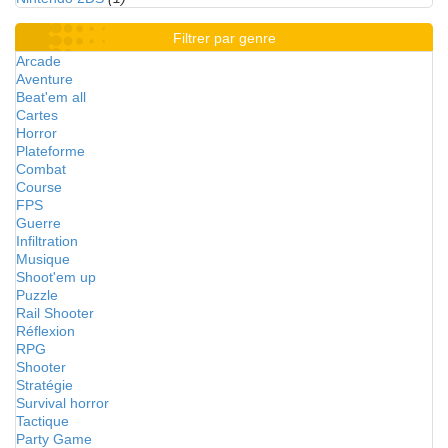
Filtrer par genre
Arcade
Aventure
Beat'em all
Cartes
Horror
Plateforme
Combat
Course
FPS
Guerre
Infiltration
Musique
Shoot'em up
Puzzle
Rail Shooter
Réflexion
RPG
Shooter
Stratégie
Survival horror
Tactique
Party Game