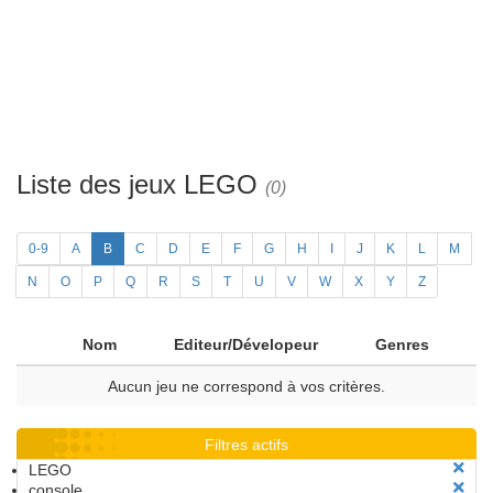
Liste des jeux LEGO
(0)
0-9
A
B
C
D
E
F
G
H
I
J
K
L
M
N
O
P
Q
R
S
T
U
V
W
X
Y
Z
Nom
Editeur/Dévelopeur
Genres
Aucun jeu ne correspond à vos critères.
Filtres actifs
LEGO
console