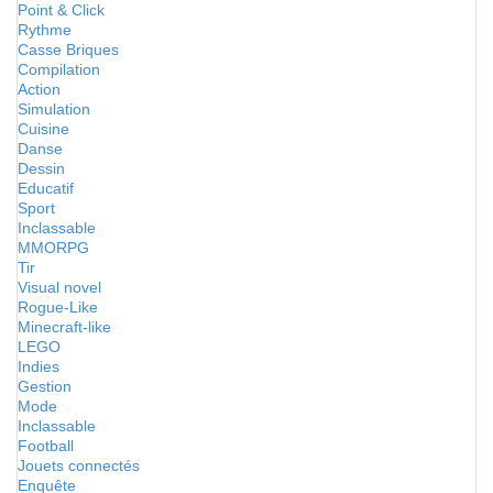
Point & Click
Rythme
Casse Briques
Compilation
Action
Simulation
Cuisine
Danse
Dessin
Educatif
Sport
Inclassable
MMORPG
Tir
Visual novel
Rogue-Like
Minecraft-like
LEGO
Indies
Gestion
Mode
Inclassable
Football
Jouets connectés
Enquête