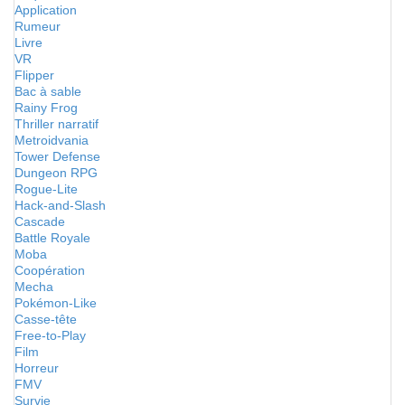
Application
Rumeur
Livre
VR
Flipper
Bac à sable
Rainy Frog
Thriller narratif
Metroidvania
Tower Defense
Dungeon RPG
Rogue-Lite
Hack-and-Slash
Cascade
Battle Royale
Moba
Coopération
Mecha
Pokémon-Like
Casse-tête
Free-to-Play
Film
Horreur
FMV
Survie