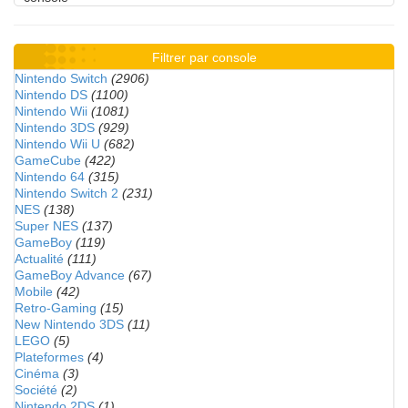
Filtrer par console
Nintendo Switch
(2906)
Nintendo DS
(1100)
Nintendo Wii
(1081)
Nintendo 3DS
(929)
Nintendo Wii U
(682)
GameCube
(422)
Nintendo 64
(315)
Nintendo Switch 2
(231)
NES
(138)
Super NES
(137)
GameBoy
(119)
Actualité
(111)
GameBoy Advance
(67)
Mobile
(42)
Retro-Gaming
(15)
New Nintendo 3DS
(11)
LEGO
(5)
Plateformes
(4)
Cinéma
(3)
Société
(2)
Nintendo 2DS
(1)