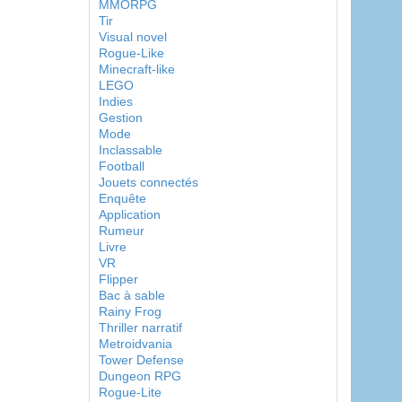
MMORPG
Tir
Visual novel
Rogue-Like
Minecraft-like
LEGO
Indies
Gestion
Mode
Inclassable
Football
Jouets connectés
Enquête
Application
Rumeur
Livre
VR
Flipper
Bac à sable
Rainy Frog
Thriller narratif
Metroidvania
Tower Defense
Dungeon RPG
Rogue-Lite