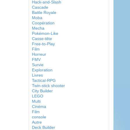
Hack-and-Slash
Cascade
Battle Royale
Moba
Coopération
Mecha
Pokémon-Like
Casse-tête
Free-to-Play
Film
Horreur
FMV
Survie
Exploration
Livres
Tactical-RPG
Twin-stick shooter
City Builder
LEGO
Multi
Cinéma
Film
console
Autre
Deck Builder