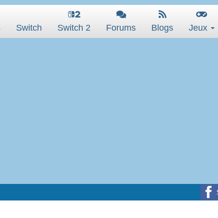
s
Switch
Switch 2
Forums
Blogs
Jeux