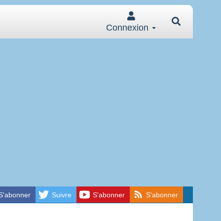
Connexion
S'abonner
Suivre
S'abonner
S'abonner