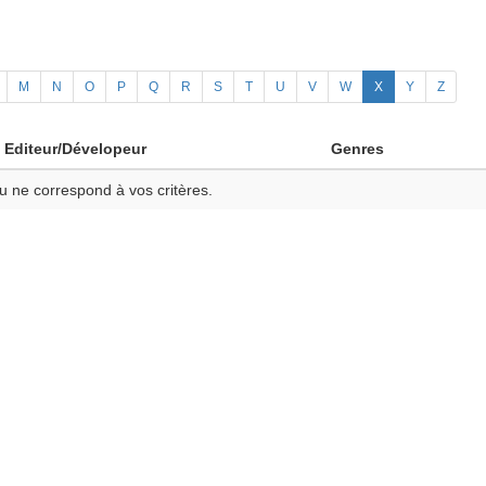
M
N
O
P
Q
R
S
T
U
V
W
X
Y
Z
Editeur/Dévelopeur
Genres
u ne correspond à vos critères.