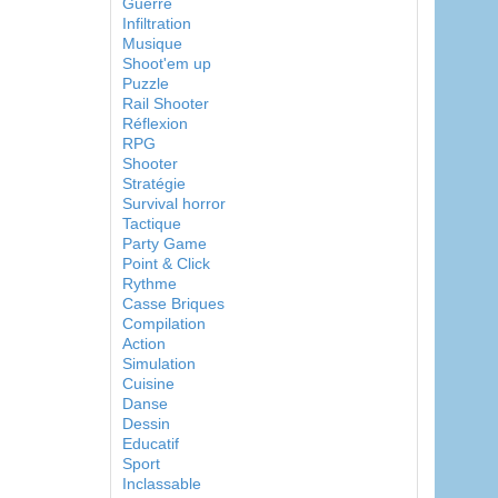
Guerre
Infiltration
Musique
Shoot'em up
Puzzle
Rail Shooter
Réflexion
RPG
Shooter
Stratégie
Survival horror
Tactique
Party Game
Point & Click
Rythme
Casse Briques
Compilation
Action
Simulation
Cuisine
Danse
Dessin
Educatif
Sport
Inclassable