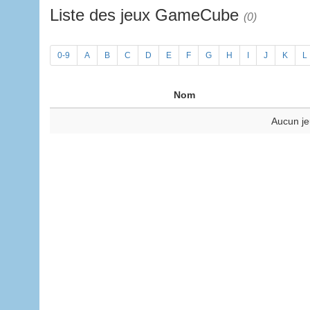
Liste des jeux GameCube
(0)
0-9
A
B
C
D
E
F
G
H
I
J
K
L
Nom
Aucun je