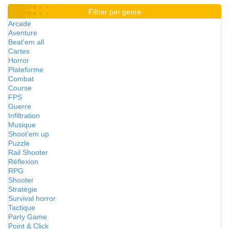
Filtrer par genre
Arcade
Aventure
Beat'em all
Cartes
Horror
Plateforme
Combat
Course
FPS
Guerre
Infiltration
Musique
Shoot'em up
Puzzle
Rail Shooter
Réflexion
RPG
Shooter
Stratégie
Survival horror
Tactique
Party Game
Point & Click