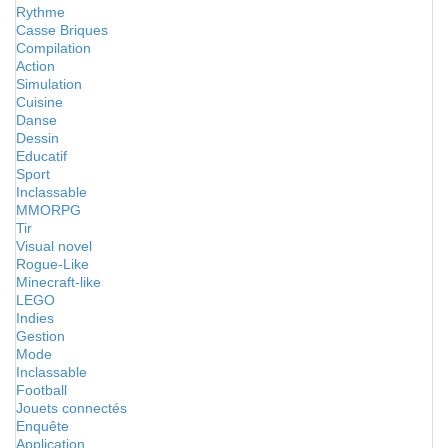
Rythme
Casse Briques
Compilation
Action
Simulation
Cuisine
Danse
Dessin
Educatif
Sport
Inclassable
MMORPG
Tir
Visual novel
Rogue-Like
Minecraft-like
LEGO
Indies
Gestion
Mode
Inclassable
Football
Jouets connectés
Enquête
Application