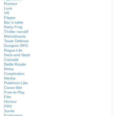
Rumeur
Livre
VR
Flipper
Bac à sable
Rainy Frog
Thriller narratif
Metroidvania
Tower Defense
Dungeon RPG
Rogue-Lite
Hack-and-Slash
Cascade
Battle Royale
Moba
Coopération
Mecha
Pokémon-Like
Casse-tête
Free-to-Play
Film
Horreur
FMV
Survie
Exploration