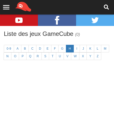
Liste des jeux GameCube
(0)
0-9
A
B
C
D
E
F
G
H
I
J
K
L
M
N
O
P
Q
R
S
T
U
V
W
X
Y
Z