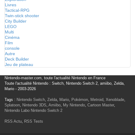
Livres
Tactical-RPG
Twin-stick shooter
City Builder
LEGO
Multi
Cinéma
Film
console
Autre
Deck Builder
Jeu de plateau
Nintendo-master.com, toute l'actualité Nintendo en France
Toute l'actualité Nintendo : Switch, Nintendo Switch 2, amiibo, Zelda,
Mario - 2003-2026
Tags :
Nintendo Switch
,
Zelda
,
Mario
,
Pokémon
,
Metroid
,
Xenoblade
,
Splatoon
,
Nintendo 3DS
,
Amiibo
,
My Nintendo
,
Cartoon Master
,
Nintendo Labo
Nintendo Switch 2
RSS Actu
,
RSS Tests