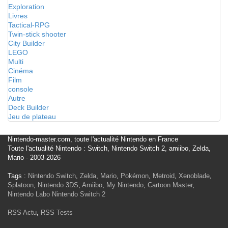
Exploration
Livres
Tactical-RPG
Twin-stick shooter
City Builder
LEGO
Multi
Cinéma
Film
console
Autre
Deck Builder
Jeu de plateau
Nintendo-master.com, toute l'actualité Nintendo en France
Toute l'actualité Nintendo : Switch, Nintendo Switch 2, amiibo, Zelda,
Mario - 2003-2026
Tags :
Nintendo Switch
,
Zelda
,
Mario
,
Pokémon
,
Metroid
,
Xenoblade
,
Splatoon
,
Nintendo 3DS
,
Amiibo
,
My Nintendo
,
Cartoon Master
,
Nintendo Labo
Nintendo Switch 2
RSS Actu
,
RSS Tests