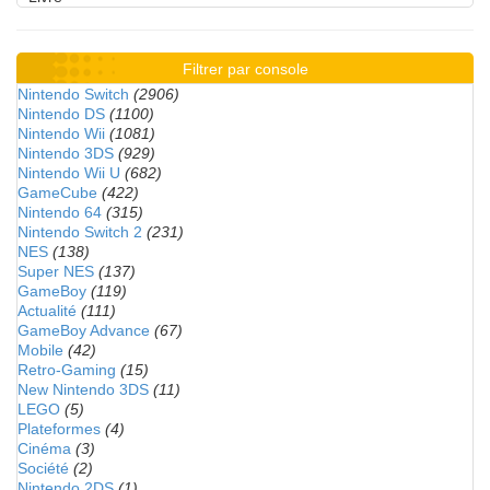
Filtrer par console
Nintendo Switch
(2906)
Nintendo DS
(1100)
Nintendo Wii
(1081)
Nintendo 3DS
(929)
Nintendo Wii U
(682)
GameCube
(422)
Nintendo 64
(315)
Nintendo Switch 2
(231)
NES
(138)
Super NES
(137)
GameBoy
(119)
Actualité
(111)
GameBoy Advance
(67)
Mobile
(42)
Retro-Gaming
(15)
New Nintendo 3DS
(11)
LEGO
(5)
Plateformes
(4)
Cinéma
(3)
Société
(2)
Nintendo 2DS
(1)