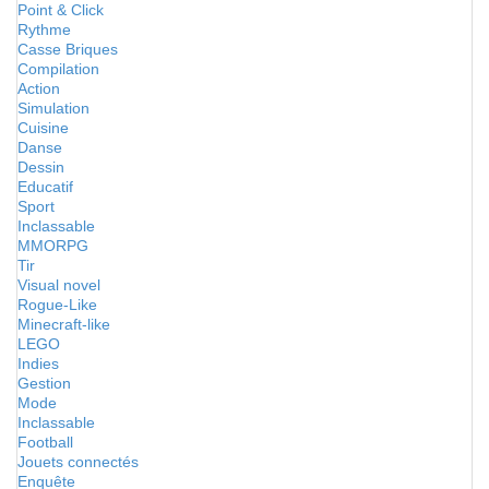
Point & Click
Rythme
Casse Briques
Compilation
Action
Simulation
Cuisine
Danse
Dessin
Educatif
Sport
Inclassable
MMORPG
Tir
Visual novel
Rogue-Like
Minecraft-like
LEGO
Indies
Gestion
Mode
Inclassable
Football
Jouets connectés
Enquête