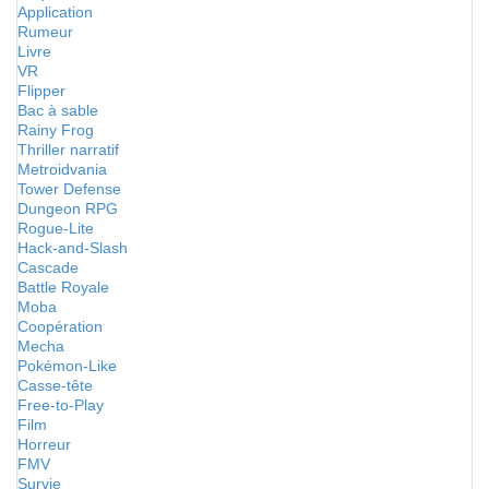
Application
Rumeur
Livre
VR
Flipper
Bac à sable
Rainy Frog
Thriller narratif
Metroidvania
Tower Defense
Dungeon RPG
Rogue-Lite
Hack-and-Slash
Cascade
Battle Royale
Moba
Coopération
Mecha
Pokémon-Like
Casse-tête
Free-to-Play
Film
Horreur
FMV
Survie