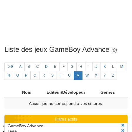
Liste des jeux GameBoy Advance
(0)
0-9
A
B
C
D
E
F
G
H
I
J
K
L
M
N
O
P
Q
R
S
T
U
V
W
X
Y
Z
Nom
Editeur/Dévelopeur
Genres
Aucun jeu ne correspond à vos critères.
Filtres actifs
GameBoy Advance
Livre