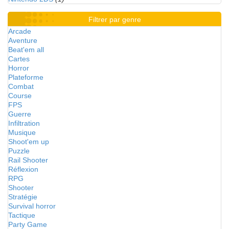
Filtrer par genre
Arcade
Aventure
Beat'em all
Cartes
Horror
Plateforme
Combat
Course
FPS
Guerre
Infiltration
Musique
Shoot'em up
Puzzle
Rail Shooter
Réflexion
RPG
Shooter
Stratégie
Survival horror
Tactique
Party Game