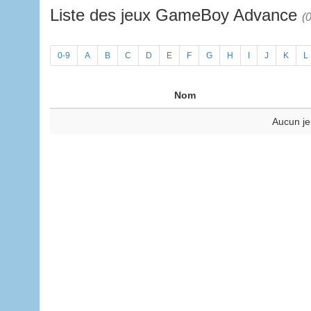
Liste des jeux GameBoy Advance
(0
0-9
A
B
C
D
E
F
G
H
I
J
K
L
Nom
Aucun je