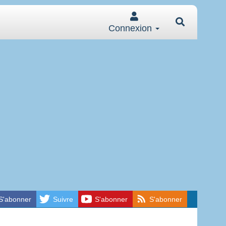
Connexion
S'abonner
Suivre
S'abonner
S'abonner