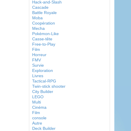
Hack-and-Slash
Cascade
Battle Royale
Moba
Coopération
Mecha
Pokémon-Like
Casse-tête
Free-to-Play
Film
Horreur
FMV
Survie
Exploration
Livres
Tactical-RPG
Twin-stick shooter
City Builder
LEGO
Multi
Cinéma
Film
console
Autre
Deck Builder