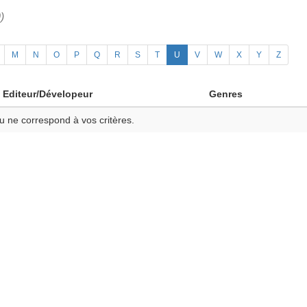
)
M
N
O
P
Q
R
S
T
U
V
W
X
Y
Z
Editeur/Dévelopeur
Genres
u ne correspond à vos critères.