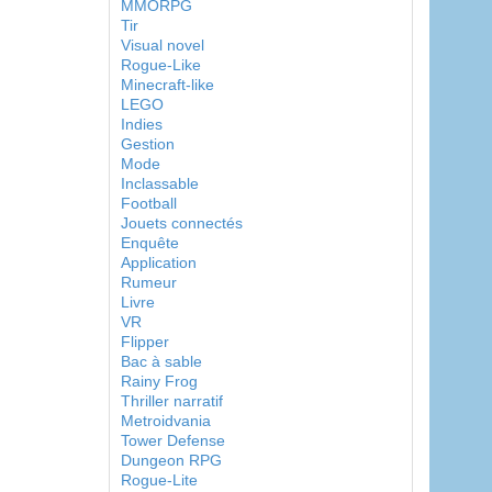
MMORPG
Tir
Visual novel
Rogue-Like
Minecraft-like
LEGO
Indies
Gestion
Mode
Inclassable
Football
Jouets connectés
Enquête
Application
Rumeur
Livre
VR
Flipper
Bac à sable
Rainy Frog
Thriller narratif
Metroidvania
Tower Defense
Dungeon RPG
Rogue-Lite