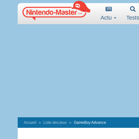
Actu
Test
Accueil
Liste des jeux
GameBoy Advance