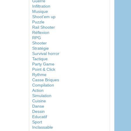
Guerre
Infiltration
Musique
Shoot'em up
Puzzle
Rail Shooter
Réflexion
RPG
Shooter
Stratégie
Survival horror
Tactique
Party Game
Point & Click
Rythme
Casse Briques
Compilation
Action
Simulation
Cuisine
Danse
Dessin
Educatif
Sport
Inclassable