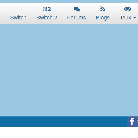
s
Switch
Switch 2
Forums
Blogs
Jeux