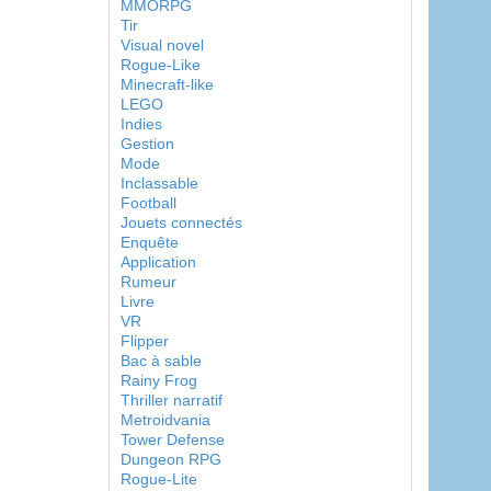
MMORPG
Tir
Visual novel
Rogue-Like
Minecraft-like
LEGO
Indies
Gestion
Mode
Inclassable
Football
Jouets connectés
Enquête
Application
Rumeur
Livre
VR
Flipper
Bac à sable
Rainy Frog
Thriller narratif
Metroidvania
Tower Defense
Dungeon RPG
Rogue-Lite