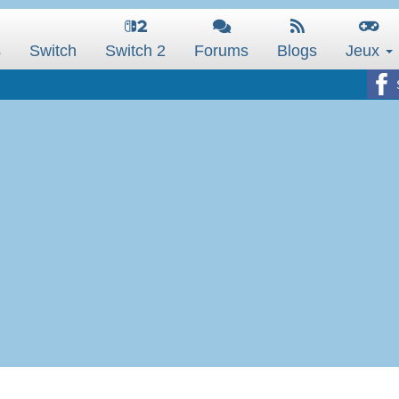
s
Switch
Switch 2
Forums
Blogs
Jeux