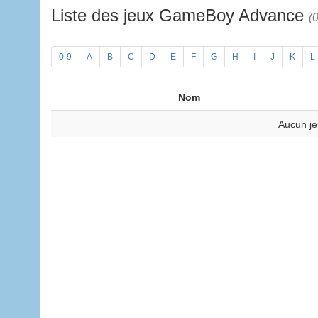
Liste des jeux GameBoy Advance
(0
0-9
A
B
C
D
E
F
G
H
I
J
K
L
Nom
Aucun je