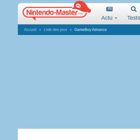
Actu
Test
Accueil
Liste des jeux
GameBoy Advance