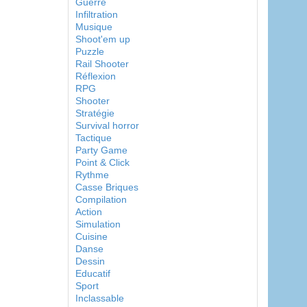
Guerre
Infiltration
Musique
Shoot'em up
Puzzle
Rail Shooter
Réflexion
RPG
Shooter
Stratégie
Survival horror
Tactique
Party Game
Point & Click
Rythme
Casse Briques
Compilation
Action
Simulation
Cuisine
Danse
Dessin
Educatif
Sport
Inclassable