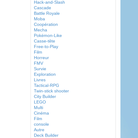
Hack-and-Slash
Cascade
Battle Royale
Moba
Coopération
Mecha
Pokémon-Like
Casse-tête
Free-to-Play
Film
Horreur
FMV
Survie
Exploration
Livres
Tactical-RPG
Twin-stick shooter
City Builder
LEGO
Multi
Cinéma
Film
console
Autre
Deck Builder