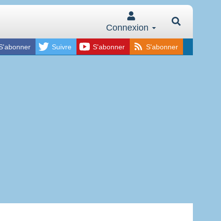
Connexion
S'abonner
Suivre
S'abonner
S'abonner