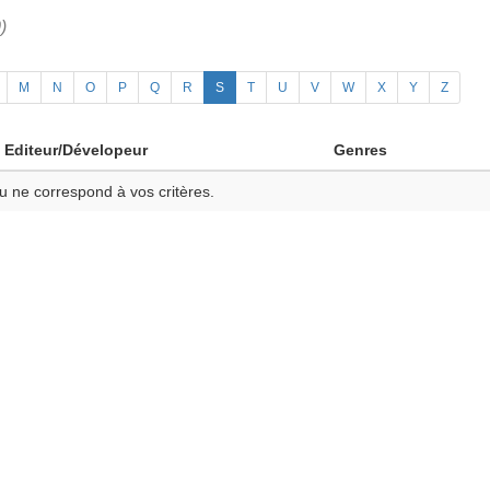
)
M
N
O
P
Q
R
S
T
U
V
W
X
Y
Z
Editeur/Dévelopeur
Genres
u ne correspond à vos critères.